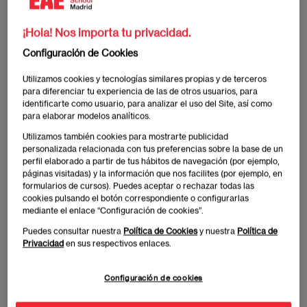
Estados Unidos
residencia
¡Hola! Nos importa tu privacidad.
(1)
Teléfono
Configuración de Cookies
Utilizamos cookies y tecnologías similares propias y de terceros
Escribe tu mensaje
para diferenciar tu experiencia de las de otros usuarios, para
identificarte como usuario, para analizar el uso del Site, así como
para elaborar modelos analíticos.
Utilizamos también cookies para mostrarte publicidad
personalizada relacionada con tus preferencias sobre la base de un
perfil elaborado a partir de tus hábitos de navegación (por ejemplo,
páginas visitadas) y la información que nos facilites (por ejemplo, en
formularios de cursos). Puedes aceptar o rechazar todas las
cookies pulsando el botón correspondiente o configurarlas
EAE MADRID CENTRO EDUCACIÓN SUPERIOR, S.L.U.,
mediante el enlace “Configuración de cookies”.
tratará sus datos personales para contactarle e informarle
del programa seleccionado de cara a las dos próximas
Puedes consultar nuestra
Política de Cookies
y nuestra
Política de
convocatorias del mismo, pudiendo contactar con usted a
Privacidad
en sus respectivos enlaces.
través de medios electrónicos (
WhatsApp
y/o correo
electrónico) y por medios telefónicos, siendo eliminados
una vez facilitada dicha información y/o transcurridas las
Configuración de cookies
citadas convocatorias.