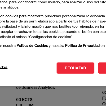
gana seguridad en la toma de decisiones y diseña estrategia
arios, para identificarte como usuario, para analizar el uso del Sit
 analíticos.
ién cookies para mostrarte publicidad personalizada relacionada
re la base de un perfil elaborado a partir de tus hábitos de nave
Imagen
 visitadas) y la información que nos facilites (por ejemplo, en for
 aceptar o rechazar todas las cookies pulsando el botón corres
ediante el enlace “Configuración de cookies”.
ar nuestra
Política de Cookies
y nuestra
Política de Privacidad
en 
Máster en Management +
L
ookies
RECHAZAR
Business Analytics
t
Li
di
Aprende las bases de un MBA + módulo
de Business Analytics.
6
F
60 ECTS
O
FULL TIME