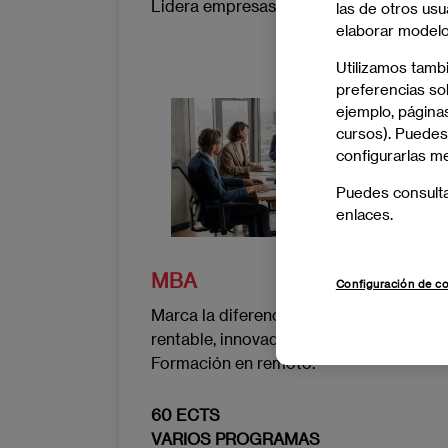
Lidera empresas con una visión global, 
las de otros usu
elaborar modelos
Utilizamos tamb
preferencias sob
Imagen
ejemplo, páginas
cursos). Puedes
configurarlas m
Puedes consult
enlaces.
MBA
Configuración de c
Marca la diferencia con un managemen
rentable, innovador y sostenible.
Formación en remoto.
60 ECTS
VARIOS PROGRAMAS