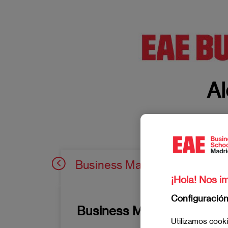
Al
Business Management
¡Hola! Nos im
Configuració
Business Management
Utilizamos cooki