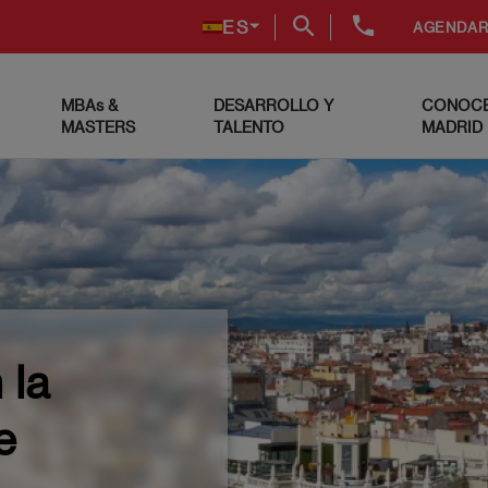
+34
ES
AGENDAR
91
999
69
MBAs &
DESARROLLO Y
CONOCE
60
MASTERS
TALENTO
MADRID
 la
e