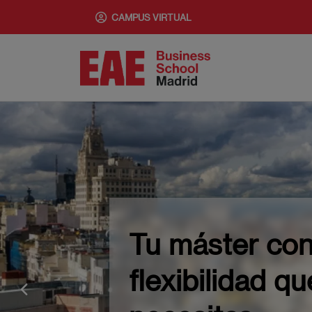
Pasar
CAMPUS VIRTUAL
al
contenido
principal
Imagen
Tu máster con
flexibilidad qu