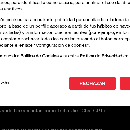
arios, para identificarte como usuario, para analizar el uso del Sit
 analíticos.
rrollo estratégico teniendo en cuenta la
ién cookies para mostrarte publicidad personalizada relacionada
así como los entornos PREDICTIVOS y VICA
re la base de un perfil elaborado a partir de tus hábitos de nave
d y Ambigüedad).
 visitadas) y la información que nos facilites (por ejemplo, en for
 aceptar o rechazar todas las cookies pulsando el botón corres
cticas que vertebra el programa es el desarrollado
ediante el enlace “Configuración de cookies”.
nfocada a que el alumno sea tanto capaz de
ar nuestra
Política de Cookies
y nuestra
Política de Privacidad
en 
 al finalizar la formación. (No se incluyen tasas de
es en activo de diferentes industrias, certificados
ookies
RECHAZAR
e.
erramientas para gestionar alcance, calidad,
s y compre. Para ello, se realizará la aplicación
lizando herramientas como Trello, Jira, Chat GPT o