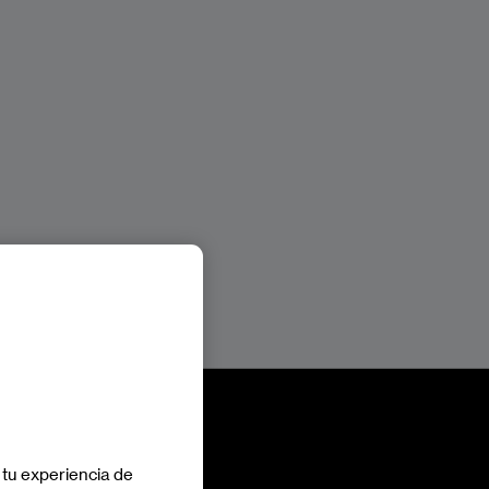
Española de protección de datos.
Podrá ponerse en contacto con nuestro
Delegado de Protección de Datos mediante
escrito dirigido a
lopd@eae.es
o a Grupo
Planeta, At.: Delegado de Protección de
Datos, AVENIDA DIAGONAL, 662-664.
 tu experiencia de