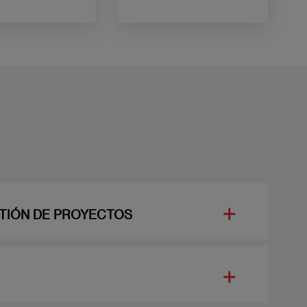
tes sitios con los
partir opiniones
y debatir.
TIÓN DE PROYECTOS
 ARQUITECTURA Y EXCELENCIA DEL PROYECTO
la calidad como base de planificación del