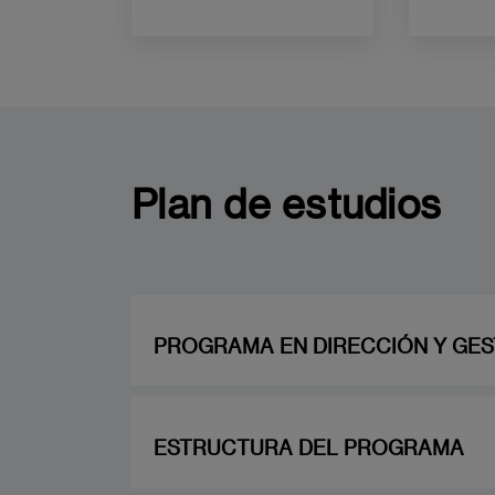
aprendizaje de los
diferen
estudiantes.
que com
Plan de estudios
PROGRAMA EN DIRECCIÓN Y GES
ASIGNATURA 1: ALCANCE Y CALIDAD:
(2 ECTS)
ESTRUCTURA DEL PROGRAMA
Fundamentos de gestión del alcance y de 