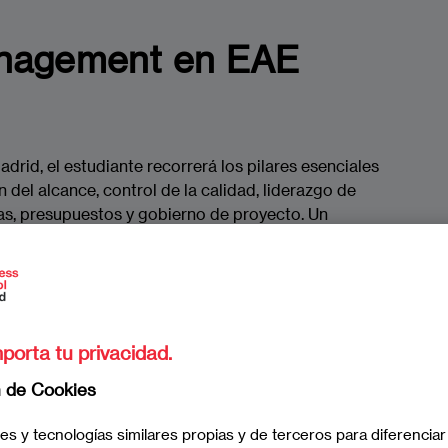
anagement en EAE
id, el estudiante recorrerá los pilares esenciales
ón del alcance, control de la calidad, liderazgo de
as, presupuestos y gobierno de proyecto. Un
ón interactiva de cambios y riesgos, lo que permite
entos adquiridos en un entorno realista y seguro.
porta tu privacidad.
n de Cookies
programa único?
es y tecnologías similares propias y de terceros para diferenciar