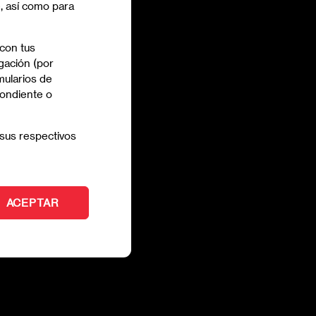
e, así como para
 con tus
gación (por
mularios de
pondiente o
sus respectivos
ACEPTAR