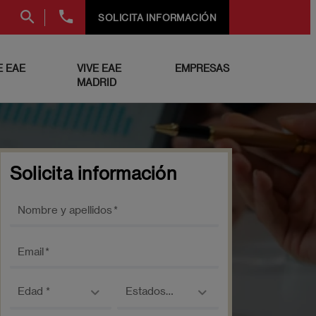
+34
SOLICITA INFORMACIÓN
91
999
69
 EAE
VIVE EAE
EMPRESAS
60
MADRID
Solicita información
Nombre y apellidos
Email
Edad
País
Estados
Unidos