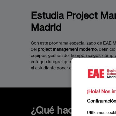
Estudia Project M
Madrid
Con este programa especializado de EAE Madr
del
project management moderno
: definici
equipos, gestión del tiempo, riesgos, compr
enfoque integral que incorpora una simulaci
al estudiante poner en práctica los conocimi
¡Hola! Nos im
Configuració
¿Qué hace a este 
Utilizamos cooki