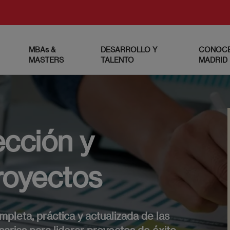
MBAs &
DESARROLLO Y
CONOCE
MASTERS
TALENTO
MADRID
ección y
royectos
mpleta, práctica y actualizada de las
rias para liderar proyectos de éxito