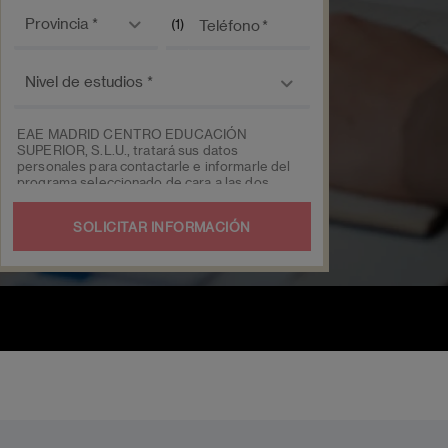
Provincia *
(1)
Teléfono
Nivel de
estudios
EAE MADRID CENTRO EDUCACIÓN
SUPERIOR, S.L.U., tratará sus datos
personales para contactarle e informarle del
programa seleccionado de cara a las dos
próximas convocatorias del mismo, pudiendo
contactar con usted a través de medios
electrónicos (
WhatsApp
y/o correo
electrónico) y por medios telefónicos, siendo
eliminados una vez facilitada dicha
información y/o transcurridas las citadas
convocatorias.
Ud. podrá ejercer los derechos de acceso,
supresión, rectificación, oposición, limitación
y portabilidad, mediante carta EAE MADRID
CENTRO EDUCACIÓN SUPERIOR, S.L.U. -
Apartado de Correos 221 de Barcelona, o
remitiendo un email a
eae@eae.es
. Asimismo,
cuando lo considere oportuno podrá
presentar una reclamación ante la Agencia