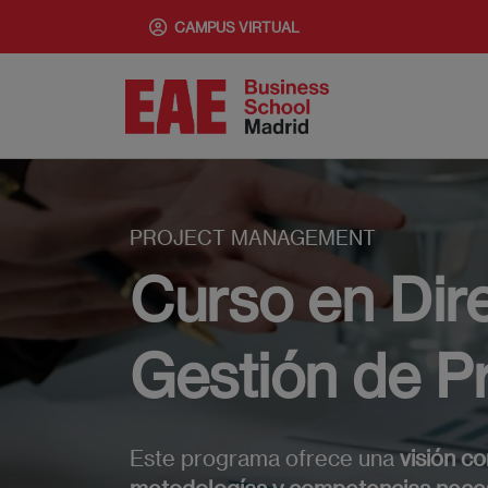
Pasar
CAMPUS VIRTUAL
al
contenido
principal
PROJECT MANAGEMENT
Curso en Dir
Gestión de P
Este programa ofrece una
visión co
metodologías y competencias necesa