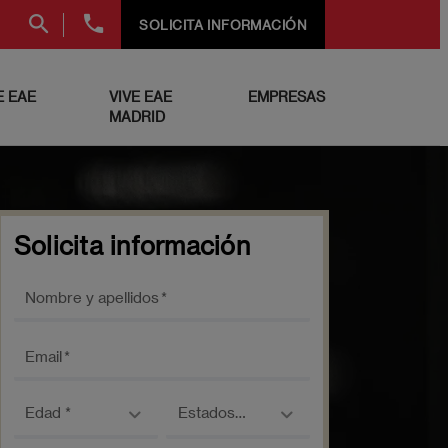
+34
SOLICITA INFORMACIÓN
91
999
69
 EAE
VIVE EAE
EMPRESAS
60
MADRID
Solicita información
Nombre y apellidos
Email
Edad
País
Estados
Unidos