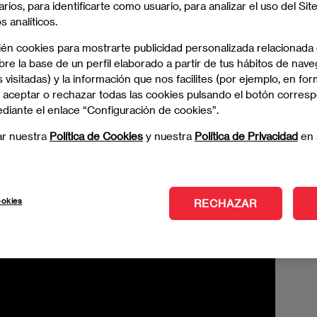
arios, para identificarte como usuario, para analizar el uso del Sit
 te ayudará a potenciar tu carrera profesional
 analíticos.
el trading, la banca y las finanzas corporativas.
ién cookies para mostrarte publicidad personalizada relacionada
re la base de un perfil elaborado a partir de tus hábitos de nave
 visitadas) y la información que nos facilites (por ejemplo, en for
 aceptar o rechazar todas las cookies pulsando el botón corres
ediante el enlace “Configuración de cookies”.
ar nuestra
Política de Cookies
y nuestra
Política de Privacidad
en 
quieres y hazlo realidad
ookies
RECHAZAR