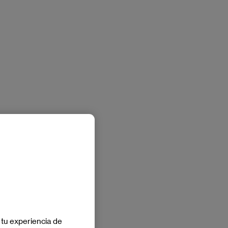
Española de protección de datos.
Podrá ponerse en contacto con nuestro
Delegado de Protección de Datos mediante
escrito dirigido a
lopd@eae.es
o a Grupo
Planeta, At.: Delegado de Protección de
Datos, AVENIDA DIAGONAL, 662-664.
 tu experiencia de