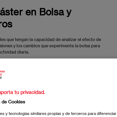
áster en Bolsa y
ros
iles que tengan la capacidad de analizar el efecto de
ersiones y los cambios que experimenta la bolsa para
ctividad diaria.
 de EAE Madrid
te proporciona unos conocimientos
 mercados y las instituciones que operan en ellos,
 y la gestión de inversiones.
porta tu privacidad.
herramientas necesarias para su comprensión y que
cisiones financieras en bolsa. También te ayuda a
n de Cookies
flexibilidad y el liderazgo de equipos. Habilidades
arán a crecer como profesional.
es y tecnologías similares propias y de terceros para diferenciar