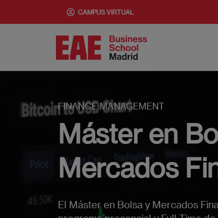
Pasar
CAMPUS VIRTUAL
al
contenido
principal
FINANCE MANAGEMENT
Máster en Bo
Mercados Fin
El Máster en Bolsa y Mercados Fin
programa presencial y Full Time d