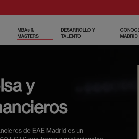
MBAs &
DESARROLLO Y
CONOCE
MASTERS
TALENTO
MADRID
lsa y
ancieros
ancieros de EAE Madrid es un
e 60 ECTS que forma a profesionales