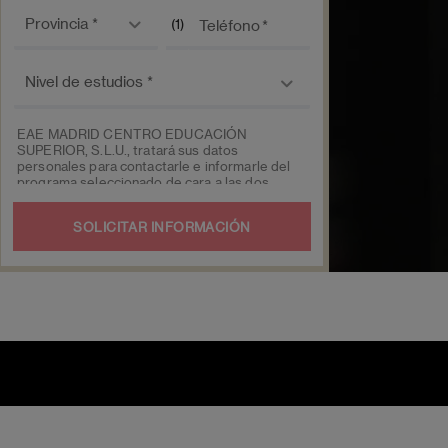
Provincia *
(1)
Teléfono
Nivel de
estudios
EAE MADRID CENTRO EDUCACIÓN
SUPERIOR, S.L.U., tratará sus datos
personales para contactarle e informarle del
programa seleccionado de cara a las dos
próximas convocatorias del mismo, pudiendo
contactar con usted a través de medios
electrónicos (
WhatsApp
y/o correo
electrónico) y por medios telefónicos, siendo
eliminados una vez facilitada dicha
información y/o transcurridas las citadas
convocatorias.
Ud. podrá ejercer los derechos de acceso,
supresión, rectificación, oposición, limitación
y portabilidad, mediante carta EAE MADRID
CENTRO EDUCACIÓN SUPERIOR, S.L.U. -
Apartado de Correos 221 de Barcelona, o
remitiendo un email a
eae@eae.es
. Asimismo,
cuando lo considere oportuno podrá
presentar una reclamación ante la Agencia