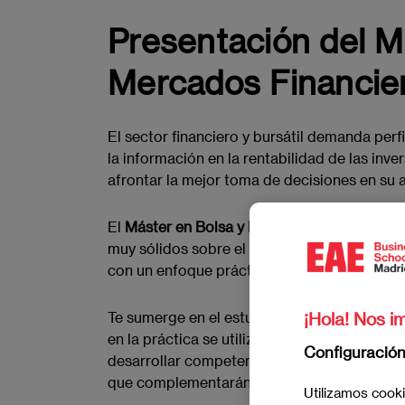
Presentación del M
Mercados Financie
El sector financiero y bursátil demanda perf
la información en la rentabilidad de las inv
afrontar la mejor toma de decisiones en su a
El
Máster en Bolsa y Mercados Financieros
muy sólidos sobre el sistema financiero, los
con un enfoque práctico orientado al trading
¡Hola! Nos im
Te sumerge en el estudio de las técnicas y 
en la práctica se utilizan para la toma de de
Configuració
desarrollar competencias directivas como la 
que complementarán tu formación y te ayud
Utilizamos cooki