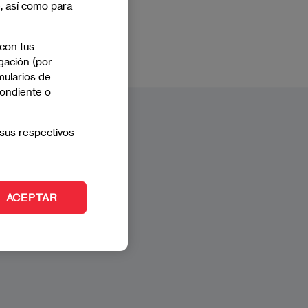
e, así como para
 con tus
gación (por
mularios de
pondiente o
sus respectivos
ACEPTAR