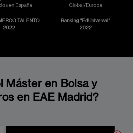
ios en España
Global/Europa
 MERCO TALENTO
Ranking "EdUniversal"
2022
2022
l Máster en Bolsa y
ros en EAE Madrid?