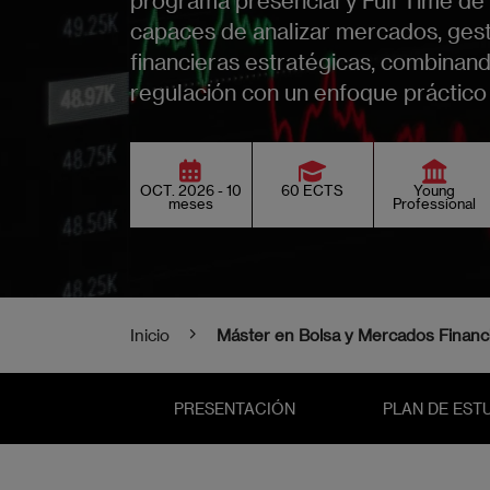
capaces de analizar mercados, gest
financieras estratégicas, combinan
regulación con un enfoque práctico 
OCT. 2026 - 10
60 ECTS
Young
meses
Professional
Inicio
Máster en Bolsa y Mercados Financ
PRESENTACIÓN
PLAN DE EST