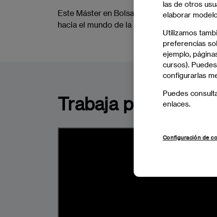
las de otros usu
Este Máster en Bolsa y Mercados Financieros
elaborar modelos
hacia el mundo de la gestión de inversiones, 
Utilizamos tamb
preferencias sob
ejemplo, páginas
cursos). Puedes
configurarlas m
Puedes consult
Trabaja por lo que 
enlaces.
Configuración de c