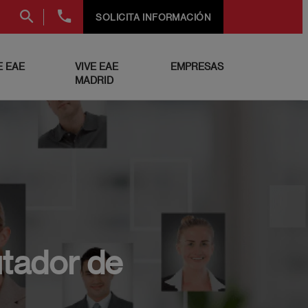
+34
SOLICITA INFORMACIÓN
91
999
69
 EAE
VIVE EAE
EMPRESAS
60
MADRID
utador de