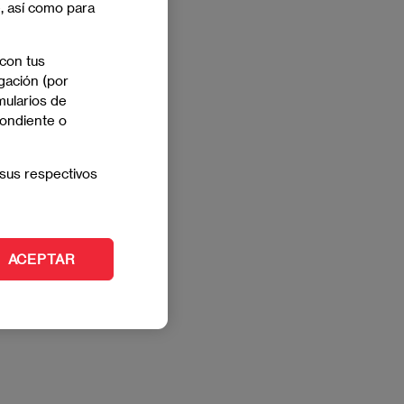
e, así como para
 con tus
gación (por
mularios de
pondiente o
sus respectivos
ACEPTAR