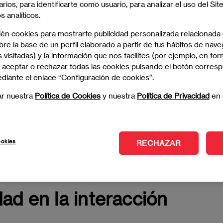
arios, para identificarte como usuario, para analizar el uso del Sit
 analíticos.
va en la entrevista de
ién cookies para mostrarte publicidad personalizada relacionada
re la base de un perfil elaborado a partir de tus hábitos de nave
 visitadas) y la información que nos facilites (por ejemplo, en for
 aceptar o rechazar todas las cookies pulsando el botón corres
fectivas encabeza la lista de las habilidades de un
ediante el enlace “Configuración de cookies”.
tantes. Estas permiten comunicarse de manera
ta de la capacidad de "vender" una vacante y la
ar nuestra
Política de Cookies
y nuestra
Política de Privacidad
en 
Pero también de saber hacerse cargo de las
e las comunicaciones internas.
ookies
cluyen la capacidad de transmitir información de
RECHAZAR
rlocutor y responder adecuadamente a sus ideas,
e selección.
dad en la interacción