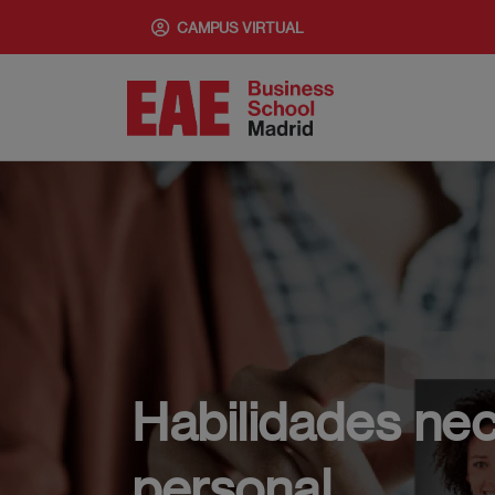
Pasar
CAMPUS VIRTUAL
al
contenido
principal
Habilidades nec
personal