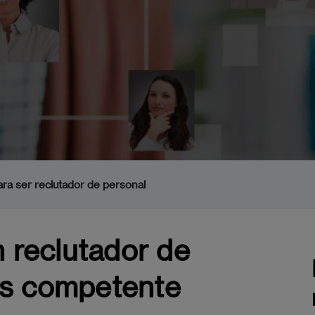
ara ser reclutador de personal
 reclutador de
s competente