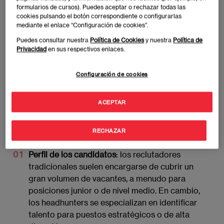
difíciles de localizar. De este modo, suelen ser
formularios de cursos). Puedes aceptar o rechazar todas las
cookies pulsando el botón correspondiente o configurarlas
contratados por empresas que buscan directivos,
mediante el enlace “Configuración de cookies”.
altos ejecutivos o profesionales con habilidades
Puedes consultar nuestra
Política de Cookies
y nuestra
Política de
específicas y muy demandadas..
Privacidad
en sus respectivos enlaces.
Diferencia entre headhunter y
Configuración de cookies
reclutador tradicional
ACEPTAR
Aunque tanto los headhunters como los reclutadores
tradicionales tienen la misión de cubrir vacantes, sus
enfoques y métodos difieren significativamente.
RECHAZAR
Perfil de los candidatos
: los reclutadores
tradicionales suelen encargarse de cubrir un
gran volumen de vacantes, a menudo para
posiciones junior o de nivel medio. En cambio,
los headhunters se especializan en identificar
talento para puestos estratégicos o de alta