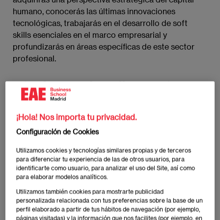
humano, conocerás las últimas innovaciones
tecnológicas, trabajarás en el desarrollo de soft
skills esenciales en el marco empresarial y
profundizarás en áreas específicas de este sector
profesional.
¿Qué es un headhunter?
Un headhunter, también conocido como
¡Hola! Nos importa tu privacidad.
cazatalentos, es un profesional especializado en la
identificación y reclutamiento de candidatos
Configuración de Cookies
altamente cualificados para cubrir posiciones clave
Utilizamos cookies y tecnologías similares propias y de terceros
en una empresa.
para diferenciar tu experiencia de las de otros usuarios, para
identificarte como usuario, para analizar el uso del Site, así como
para elaborar modelos analíticos.
A diferencia de los reclutadores tradicionales, que
suelen gestionar procesos de selección masivos o
Utilizamos también cookies para mostrarte publicidad
personalizada relacionada con tus preferencias sobre la base de un
para posiciones más comunes, los headhunters se
perfil elaborado a partir de tus hábitos de navegación (por ejemplo,
enfocan en encontrar perfiles especializados y
páginas visitadas) y la información que nos facilites (por ejemplo, en