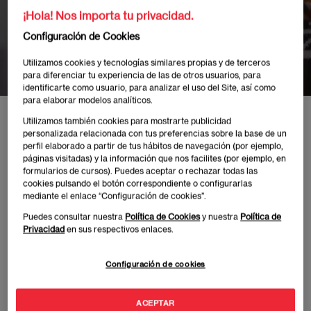
CHRISTMAS
¡Hola! Nos importa tu privacidad.
Configuración de Cookies
JUMPER DAY
Utilizamos cookies y tecnologías similares propias y de terceros
para diferenciar tu experiencia de las de otros usuarios, para
identificarte como usuario, para analizar el uso del Site, así como
para elaborar modelos analíticos.
Inicio
Eventos
CHRISTMAS JUMPER DAY
Utilizamos también cookies para mostrarte publicidad
personalizada relacionada con tus preferencias sobre la base de un
perfil elaborado a partir de tus hábitos de navegación (por ejemplo,
páginas visitadas) y la información que nos facilites (por ejemplo, en
formularios de cursos). Puedes aceptar o rechazar todas las
cookies pulsando el botón correspondiente o configurarlas
mediante el enlace “Configuración de cookies”.
Publicado:
05/12/2023
|
Actualizado:
08/06/2026
Puedes consultar nuestra
Política de Cookies
y nuestra
Política de
Privacidad
en sus respectivos enlaces.
Te esperamos con tu jersey navideño durante los
días 13 y 15 de diciembre en los campus de Joaquín
Configuración de cookies
Costa y Príncipe de Vergara de Madrid. ¡Encontrarás
un montón de sorpresas!
ACEPTAR