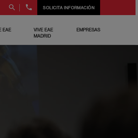
+34
SOLICITA INFORMACIÓN
91
999
69
 EAE
VIVE EAE
EMPRESAS
60
MADRID