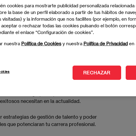
is una experiencia que os permitirá conocer las
ién cookies para mostrarte publicidad personalizada relacionada
pañías están implementando.
re la base de un perfil elaborado a partir de tus hábitos de nave
 visitadas) y la información que nos facilites (por ejemplo, en for
 aceptar o rechazar todas las cookies pulsando el botón corres
alk
sobre
“Talento exponencial para diseñar un
ediante el enlace “Configuración de cookies”.
de Innovación del Málaga Silver Economy Hub y Top
cho) Villoch.
ar nuestra
Política de Cookies
y nuestra
Política de Privacidad
en 
compuesta por 4 ponentes en el que compartirán
 exitoso necesita en la actualidad en la que
gchamp.
ookies
RECHAZAR
s y establecer valiosas conexiones con
 de networking que te permitirá conocer las
 exitosos necesitan en la actualidad.
 estrategias de gestión de talento y poder
es que potenciaran tu carrera profesional.