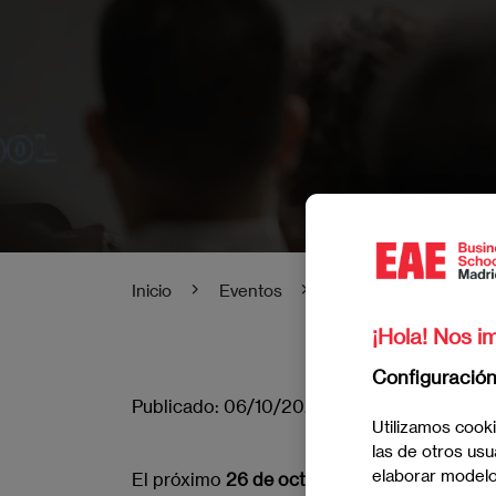
Inicio
Eventos
EAE Inspiring Summi
¡Hola! Nos im
Configuració
Publicado:
06/10/2023
|
Actualizado:
08/0
Utilizamos cooki
las de otros usu
elaborar modelos
El próximo
26 de octubre ll
ega el
EAE Insp