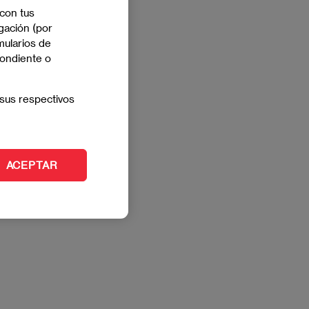
 con tus
gación (por
mularios de
pondiente o
sus respectivos
ACEPTAR