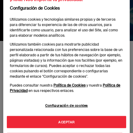
Mercados: ¿Dónde
Configuración de Cookies
Trazamos el Límite?
Utilizamos cookies y tecnologías similares propias y de terceros
para diferenciar tu experiencia de las de otros usuarios, para
identificarte como usuario, para analizar el uso del Site, así como
para elaborar modelos analíticos.
Utilizamos también cookies para mostrarte publicidad
personalizada relacionada con tus preferencias sobre la base de un
Inicio
Eventos
Ética y Transparencia en el Uso de Inteligencia Artifi
perfil elaborado a partir de tus hábitos de navegación (por ejemplo,
páginas visitadas) y la información que nos facilites (por ejemplo, en
formularios de cursos). Puedes aceptar o rechazar todas las
cookies pulsando el botón correspondiente o configurarlas
mediante el enlace “Configuración de cookies”.
Puedes consultar nuestra
Política de Cookies
y nuestra
Política de
Publicado:
08/11/2024
|
Actualizado:
05/06/2025
Privacidad
en sus respectivos enlaces.
Configuración de cookies
El próximo
21 de noviembre
celebraremos la mesa
redonda La I+A Talks bajo el titulo:
Ética y
Transparencia en el Uso de Inteligencia Artificial en la
ACEPTAR
Investigación de Mercados: ¿Dónde Trazamos el