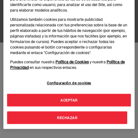
Leroy Merlin on
identificarte como usuario, para analizar el uso del Site, así como
para elaborar modelos analíticos.
Campus
Utilizamos también cookies para mostrarte publicidad
personalizada relacionada con tus preferencias sobre la base de un
perfil elaborado a partir de tus hábitos de navegación (por ejemplo,
páginas visitadas) y la información que nos facilites (por ejemplo, en
formularios de cursos). Puedes aceptar o rechazar todas las
cookies pulsando el botón correspondiente o configurarlas
Inicio
Eventos
Leroy Merlin on Campus
mediante el enlace “Configuración de cookies”.
Puedes consultar nuestra
Política de Cookies
y nuestra
Política de
Privacidad
en sus respectivos enlaces.
Configuración de cookies
Publicado:
05/11/2024
|
Actualizado:
10/06/2025
ACEPTAR
Fecha:
26 de noviembre
RECHAZAR
Hora:
14:00h-16:00h