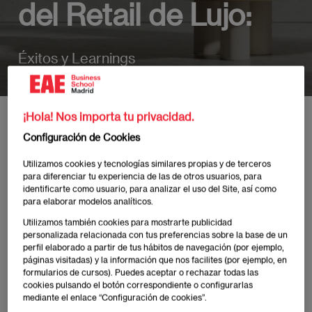
del Retail de Lujo:
Éxitos y Learnings
¡Hola! Nos importa tu privacidad.
Inicio
Eventos
Lo que se deja ver y lo que nadie sabe del Retail de Lu
Configuración de Cookies
Utilizamos cookies y tecnologías similares propias y de terceros
para diferenciar tu experiencia de las de otros usuarios, para
identificarte como usuario, para analizar el uso del Site, así como
para elaborar modelos analíticos.
Publicado:
04/09/2023
|
Actualizado:
08/06/2026
Utilizamos también cookies para mostrarte publicidad
personalizada relacionada con tus preferencias sobre la base de un
perfil elaborado a partir de tus hábitos de navegación (por ejemplo,
El próximo
13 de septiembre, a las 19:00h
(hora
páginas visitadas) y la información que nos facilites (por ejemplo, en
española)
,
contaremos con
Yvonne Boysen
, Personal
formularios de cursos). Puedes aceptar o rechazar todas las
Consulting, Merchandising, Buying , Strategic
cookies pulsando el botón correspondiente o configurarlas
mediante el enlace “Configuración de cookies”.
Planing, Retail, Operations and Consulting en