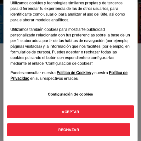
MERCADILLO
Utilizamos cookies y tecnologías similares propias y de terceros
para diferenciar tu experiencia de las de otros usuarios, para
identificarte como usuario, para analizar el uso del Site, así como
"LIBRO SOLIDARIO"
para elaborar modelos analíticos.
Utilizamos también cookies para mostrarte publicidad
personalizada relacionada con tus preferencias sobre la base de un
perfil elaborado a partir de tus hábitos de navegación (por ejemplo,
páginas visitadas) y la información que nos facilites (por ejemplo, en
formularios de cursos). Puedes aceptar o rechazar todas las
Inicio
Eventos
MERCADILLO "LIBRO SOLIDARIO"
cookies pulsando el botón correspondiente o configurarlas
mediante el enlace “Configuración de cookies”.
Puedes consultar nuestra
Política de Cookies
y nuestra
Política de
Privacidad
en sus respectivos enlaces.
Publicado:
08/04/2024
|
Actualizado:
08/06/2026
Configuración de cookies
Como parte del Ciclo #EAESolidaria y con motivo
ACEPTAR
del Día del Libro (23 de abril), Los días 23 y 24 de
abril se llevará a cabo un Mercadillo Solidario con
RECHAZAR
libros de segunda mano de
AIDA BOOKS
. Los