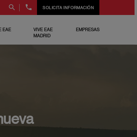
+34
SOLICITA INFORMACIÓN
91
999
69
 EAE
VIVE EAE
EMPRESAS
60
MADRID
nueva