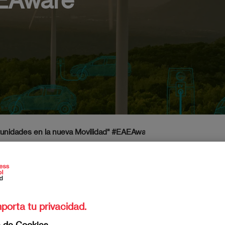
unidades en la nueva Movilidad" #EAEAware
6/2026
porta tu privacidad.
EAE Aware
, donde hablaremos y analizaremos temas
n de Cookies