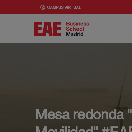
Pasar
CAMPUS VIRTUAL
al
contenido
principal
Mesa redonda "
Movilidad" #E