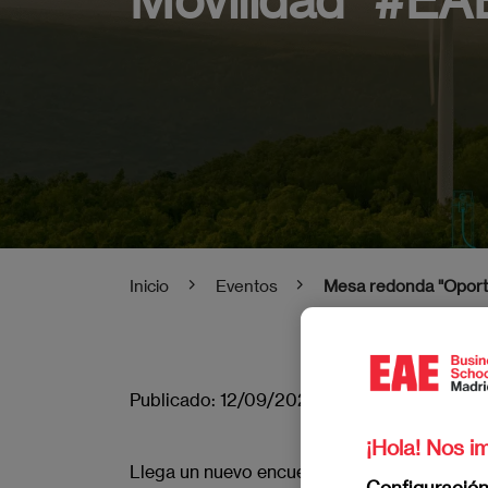
Inicio
Eventos
Mesa redonda "Oport
Publicado:
12/09/2023
|
Actualizado:
08/0
¡Hola! Nos im
Llega un nuevo encuentro dentro del
ciclo 
Configuració