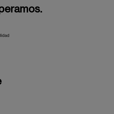
speramos.
ilidad
e