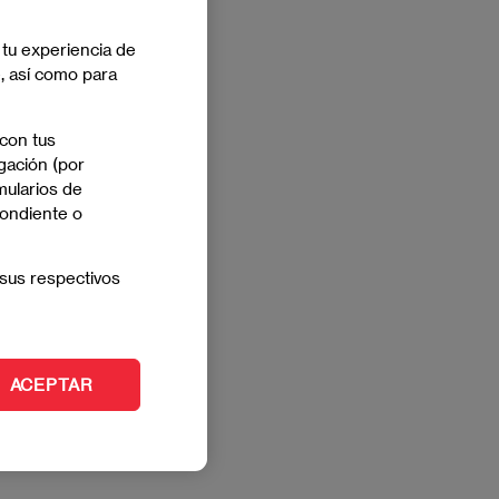
 tu experiencia de
e, así como para
 con tus
gación (por
mularios de
pondiente o
sus respectivos
ACEPTAR