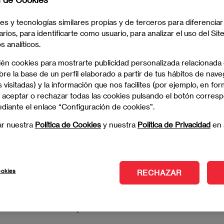
resas y profesionales relevantes en su sector.
es y tecnologías similares propias y de terceros para diferenciar
ovilidad Sostenible, el próximartes 19 de
arios, para identificarte como usuario, para analizar el uso del Sit
e,
con el objetivo de
abordar las nuevas
 analíticos.
de la
Movilidad Sostenible
.
ién cookies para mostrarte publicidad personalizada relacionada
re la base de un perfil elaborado a partir de tus hábitos de nave
ntados, por lo que nos encontramos en un escenario
 visitadas) y la información que nos facilites (por ejemplo, en for
ades.
 aceptar o rechazar todas las cookies pulsando el botón corres
ediante el enlace “Configuración de cookies”.
mano la visión de
empresas referentes
en su campo
ar nuestra
Política de Cookies
y nuestra
Política de Privacidad
en 
ookies
RECHAZAR
rofesionales de excepción: