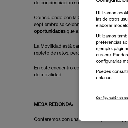
de concienciación social, de la mano de emp
Utilizamos cooki
Coincidiendo con la Semana Europea de la M
las de otros usu
septiembre se celebrará un nuevo
EAE Awar
elaborar modelos
oportunidades
que están surgiendo dentro 
Utilizamos tamb
preferencias sob
La Movilidad está cambiando a pasos agiga
ejemplo, páginas
repleto de retos, pero también de oportunid
cursos). Puedes
configurarlas m
En este encuentro conoceremos de primera 
Puedes consult
de movilidad.
enlaces.
Configuración de c
MESA REDONDA:
Contaremos con una suerte de personas y p