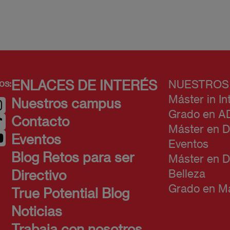
os:
ENLACES DE INTERÉS
NUESTROS
Máster in In
Nuestros campus
Grado en A
Contacto
Máster en D
Eventos
Eventos
Blog Retos para ser
Máster en D
Belleza
Directivo
Grado en Ma
True Potential Blog
Noticias
Trabaja con nosotros