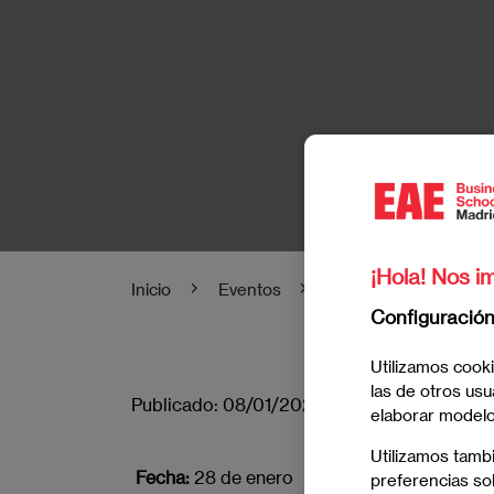
¡Hola! Nos im
Inicio
Eventos
¡Visado para empren
Configuració
Utilizamos cooki
las de otros usu
Publicado:
08/01/2025
|
Actualizado:
05/0
elaborar modelos
Utilizamos tamb
Fecha:
28 de enero
preferencias sob