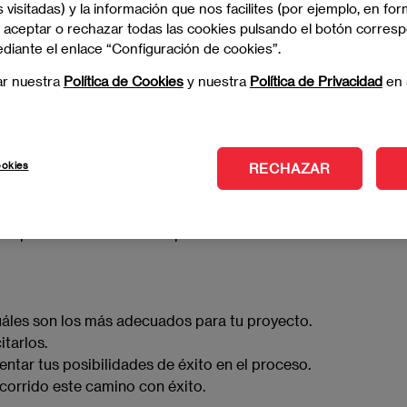
 visitadas) y la información que nos facilites (por ejemplo, en for
 aceptar o rechazar todas las cookies pulsando el botón corres
ediante el enlace “Configuración de cookies”.
glish)
ar nuestra
Política de Cookies
y nuestra
Política de Privacidad
en 
 visados para emprendedores!
ookies
rendedores pueden acceder a diferentes tipos de
RECHAZAR
cios a nivel internacional. Si eres emprendedor o
e proporcionará información clave sobre los
disponibles en diferentes países.
áles son los más adecuados para tu proyecto.
itarlos.
ntar tus posibilidades de éxito en el proceso.
orrido este camino con éxito.