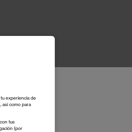
 tu experiencia de
e, así como para
 con tus
gación (por