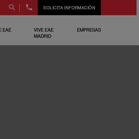
+34
SOLICITA INFORMACIÓN
91
999
69
 EAE
VIVE EAE
EMPRESAS
60
MADRID