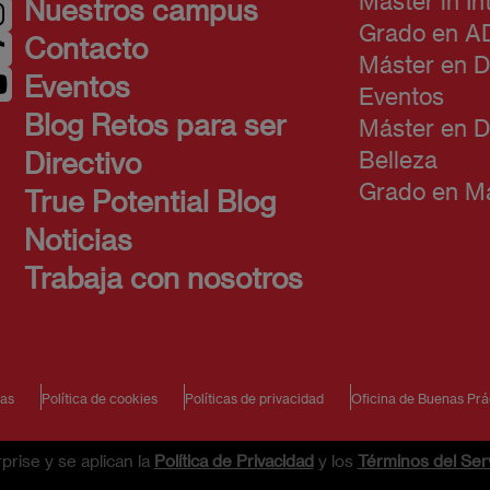
Máster in In
Nuestros campus
Grado en A
Contacto
Máster en D
Eventos
Eventos
Blog Retos para ser
Máster en D
Belleza
Directivo
Grado en Ma
True Potential Blog
Noticias
Trabaja con nosotros
ias
Política de cookies
Políticas de privacidad
Oficina de Buenas Prá
rise y se aplican la
Política de Privacidad
y los
Términos del Serv