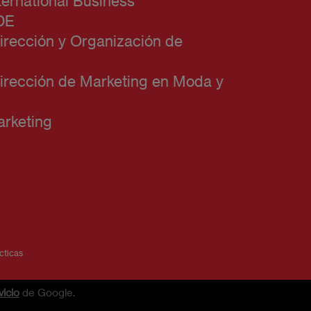
ternational Business
DE
irección y Organización de
irección de Marketing en Moda y
rketing
cticas
icio
de Google.