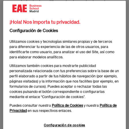
conocimiento, hay diferencias importantes a tener en
cuenta antes de decidirse por uno u otro.
¡Hola! Nos importa tu privacidad.
Qué es un MBA y un master
Configuración de Cookies
¿Creías que el MBA es igual a máster? Realmente no
Utilizamos cookies y tecnologías similares propias y de terceros
es así. Hablamos de
Máster
cuando nos referimos a
para diferenciar tu experiencia de las de otros usuarios, para
un estudio universitario de segundo ciclo o
identificarte como usuario, para analizar el uso del Site, así como
para elaborar modelos analíticos.
postgrado con más de 60 créditos ECTS. Eso hace
que tenga una duración de entre uno o dos años.
Utilizamos también cookies para mostrarte publicidad
personalizada relacionada con tus preferencias sobre la base de un
Para entrar, necesitas una titulación de grado o
perfil elaborado a partir de tus hábitos de navegación (por ejemplo,
equivalente.
páginas visitadas) y la información que nos facilites (por ejemplo, en
formularios de cursos). Puedes aceptar o rechazar todas las
cookies pulsando el botón correspondiente o configurarlas
¿Qué conseguirás con el máster? El objetivo
es
mediante el enlace “Configuración de cookies”.
formar específicamente al estudiante en un ámbito
Puedes consultar nuestra
Política de Cookies
y nuestra
Política de
de estudio de forma avanzada
. A veces se centran en
Privacidad
en sus respectivos enlaces.
disciplinas para especializarte y volverte muy bueno
en ellas y en otras son multidisciplinares, tocando un
Configuración de cookies
poco de todo. Ambos tienen en común la