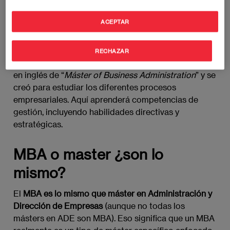
presentación de un trabajo de final de máster para
ACEPTAR
aprobar.
Por su parte, el MBA es el
Máster de Administración
RECHAZAR
y Dirección de Empresas
. Se llama así por las siglas
en inglés de “
Máster of Business Administration
” y se
creó para estudiar los diferentes procesos
empresariales. Aquí aprenderá competencias de
gestión, incluyendo habilidades directivas y
estratégicas.
MBA o master ¿son lo
mismo?
El
MBA es lo mismo que máster en Administración y
Dirección de Empresas
(aunque no todas los
másters en ADE son MBA). Eso significa que un MBA