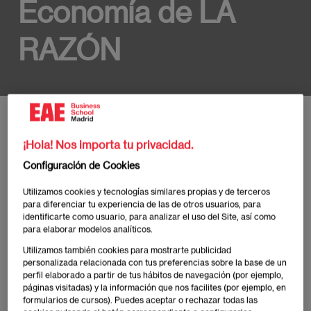
Economía de LA
RAZÓN
Inicio
Noticias y Eventos EAE Madrid
La Directora de EAE Madrid, Raquel Gonz
¡Hola! Nos importa tu privacidad.
Configuración de Cookies
Utilizamos cookies y tecnologías similares propias y de terceros
Publicado:
19/06/2024
|
Actualizado:
03/07/2025
para diferenciar tu experiencia de las de otros usuarios, para
identificarte como usuario, para analizar el uso del Site, así como
para elaborar modelos analíticos.
Utilizamos también cookies para mostrarte publicidad
personalizada relacionada con tus preferencias sobre la base de un
perfil elaborado a partir de tus hábitos de navegación (por ejemplo,
Raquel González, directora de EAE Madrid entregó
páginas visitadas) y la información que nos facilites (por ejemplo, en
el premio a LVMH como empresa líder en desarrollo
formularios de cursos). Puedes aceptar o rechazar todas las