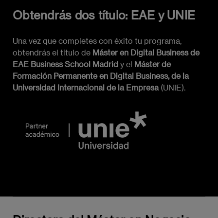
Obtendrás dos título: EAE y UNIE
Estrategias y Modelos de Negocios Digitales (6
ECTS)
Una vez que completes con éxito tu programa,
Transformación digital en empresas
obtendrás el título de
Máster en Digital Business de
tradicionales
EAE Business School Madrid
y el
Máster de
Formación Permanente en Digital Business, de la
Modelos de negocio basados en
Universidad Internacional de la Empresa
(UNIE).
suscripción
Estrategias de comercio electrónico
Plataformas digitales y ecosistemas
Economía colaborativa y modelos de
negocio P2P
Marketing digital y estrategias de
crecimiento