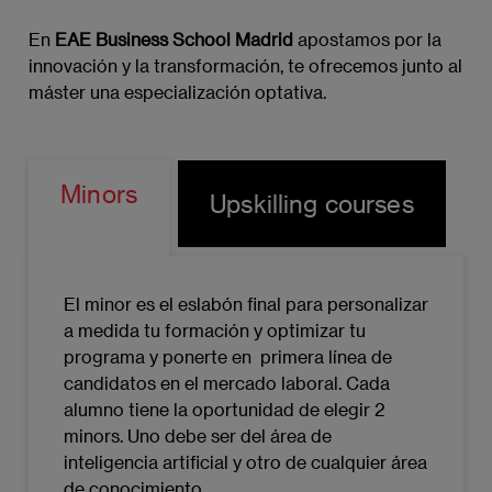
específicos
En
EAE Business School Madrid
apostamos por la
Cultura de innovación en empresas
innovación y la transformación, te ofrecemos junto al
máster una especialización optativa.
Tecnologías emergentes y su adoptación
Gestión del cambio en la transformación
digital
Minors
Upskilling courses
Digital Leadership, Cultura y Gestión del
Cambio (6 ECTS)
Liderazgo en la era digital
El minor es el eslabón final para personalizar
a medida tu formación y optimizar tu
Cultura organizacional y digitalización
programa y ponerte en primera línea de
candidatos en el mercado laboral. Cada
Gestión del cambio y resistencia
alumno tiene la oportunidad de elegir 2
minors. Uno debe ser del área de
Desarrollo de competencias digitales
inteligencia artificial y otro de cualquier área
de conocimiento.