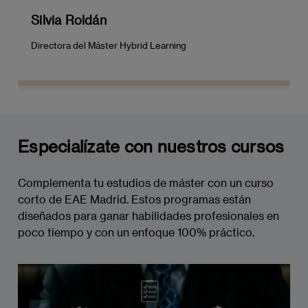
Ejemplo: Gestión de la cadena de
Silvia Roldán
suministro digital
Directora del Máster Hybrid Learning
Marktech: Gestión de Leads y Comunicación
Digital (6 ECTS)
Automatización del marketing
Estrategias de generación de leads
Especialízate con nuestros cursos
CRM y gestión de relaciones con clientes
Complementa tu estudios de máster con un curso
Marketing de contenidos, SEO y SEM
corto de EAE Madrid. Estos programas están
diseñados para ganar habilidades profesionales en
Publicidad digital y PPC
poco tiempo y con un enfoque 100% práctico.
Analítica de marketing y ROI
Inteligencia Artificial, Blockchain y las
Tecnologías Disruptivas (6 ECTS)