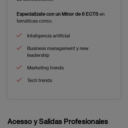
Comunicación y colaboración en equipos
remotos
Especialízate con un Minor de 6 ECTS
en
Estrategias de liderazgo para la
temáticas como:
innovación
Inteligencia artificial
Residencial (6 ECTS)
Business management y new
Masterclass
leadership
Talleres de skills
Marketing trends
Sesiones de TFM
Tech trends
Visitas a empresas-organismos de interés
MÓDULO 4: TRABAJO FIN DE MÁSTER (12
ECTS)
Acesso y Salidas Profesionales
Este módulo consiste en elaborar y defender