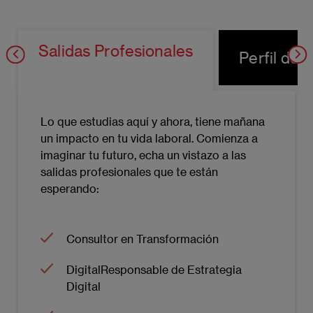
públicamente un trabajo final de máster. El
trabajo será consecuencia de los
conocimientos adquiridos y de la propia
Salidas Profesionales
Perfil de 
investigación realizada por los alumnos. En el
transcurso de la asignatura, los alumnos
tendrán ocasión de trabajar en equipo,
comunicar y defender ideas, así como tomar
Lo que estudias aquí y ahora, tiene mañana
decisiones basadas en buenas prácticas
un impacto en tu vida laboral. Comienza a
reconocidas en la gestión del entornos del
imaginar tu futuro, echa un vistazo a las
Digital Business.
salidas profesionales que te están
esperando:
Consultor en Transformación
DigitalResponsable de Estrategia
Digital