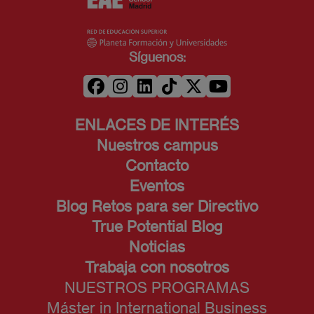
estudiantes de último curso).
obtienen una titulación oficial o un título
universitario propio. Las empresas, por su
parte, tienen una bonificación en la cotización
Síguenos:
del trabajador y acaban beneficiándose del
buen hacer de profesionales mejor preparados.
ENLACES DE INTERÉS
Nuestros campus
Contacto
Eventos
Blog Retos para ser Directivo
True Potential Blog
Noticias
Trabaja con nosotros
NUESTROS PROGRAMAS
Máster in International Business