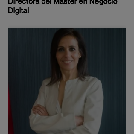
Directora del Máster en Negocio
MÓDULO 2: PREPARANDO
Digital
INFRAESTRUCTURA, GOBERNANDO Y
ANALIZANDO (24 ECTS)
Operaciones, Gestión de Datos y Analítica (6
ECTS)
La analítica y su impacto en la toma de
decisiones
Automatización de procesos
empresariales
Analítica predictiva y prescriptiva
Gestión de datos en tiempo real
Seguridad de datos y privacidad