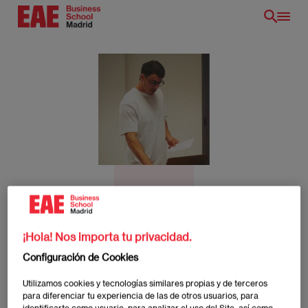
Pasar
al
contenido
principal
Alberto Perdomo
¡Hola! Nos importa tu privacidad.
Deep Learning Infrastructure Engineer en Crisalix. Máster en
ES
Configuración de Cookies
Ingeniería Biomédica por la VILNIUS TECH - Vilnius
Gediminas Technical University.
Utilizamos cookies y tecnologías similares propias y de terceros
para diferenciar tu experiencia de las de otros usuarios, para
identificarte como usuario, para analizar el uso del Site, así como