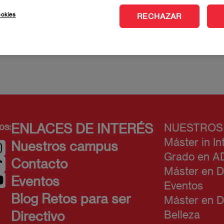
ookies
RECHAZAR
psicóloga especializada en publicidad, MKT, comunicación y
os:
ENLACES DE INTERÉS
NUESTROS
Máster in In
Nuestros campus
Grado en A
Contacto
Máster en D
Eventos
Eventos
Blog Retos para ser
Máster en D
Belleza
Directivo