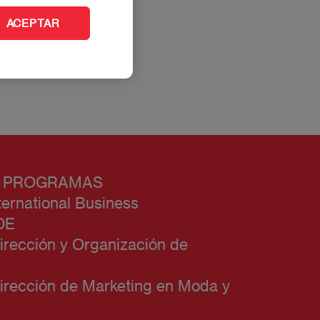
ACEPTAR
 ventas.
 PROGRAMAS
ternational Business
DE
irección y Organización de
irección de Marketing en Moda y