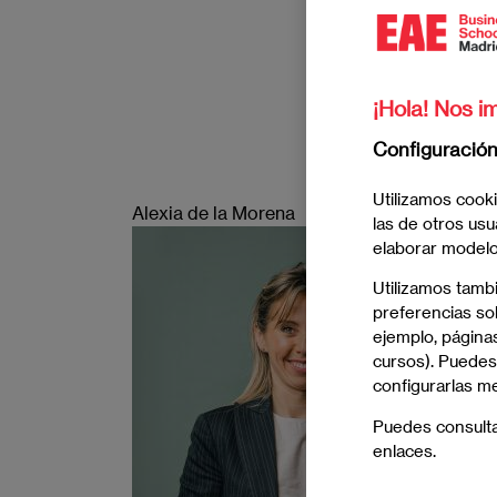
¡Hola! Nos im
Configuració
Utilizamos cooki
Alexia de la Morena
las de otros usu
Imagen
elaborar modelos
Utilizamos tamb
preferencias sob
ejemplo, páginas
cursos). Puedes
configurarlas m
Puedes consult
enlaces.