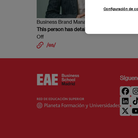
Configuración de c
Business Brand Manager, periodista y neuro
This person has detail node
Off
/es/
Síguen