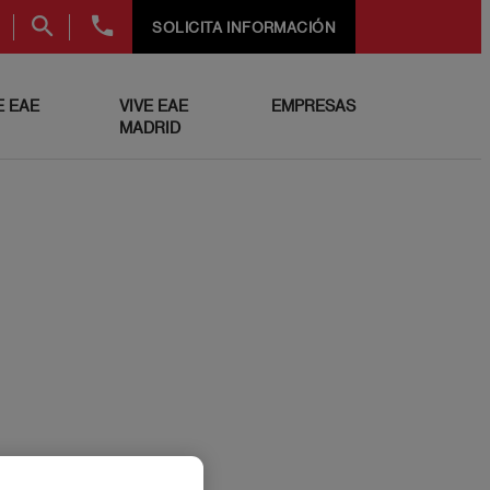
+34
SOLICITA INFORMACIÓN
91
999
69
 EAE
VIVE EAE
EMPRESAS
60
MADRID