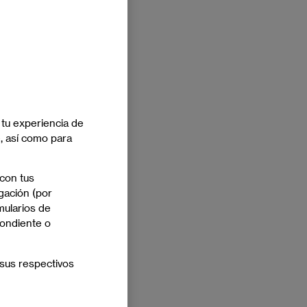
 tu experiencia de
e, así como para
 con tus
gación (por
mularios de
pondiente o
sus respectivos