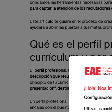
brindamos las herramientas necesarias para 
para captar la atención de los reclutadores 
Este artículo te guiará en el proceso de cre
ayudará a abrir las puertas a tus metas prof
Qué es el perfil p
currículum y por
El
perfil profesional
, también conocido como
descripción que resume tus habilidades, exp
principio de tu currículum, justo debajo de 
¡Hola! Nos im
presentación", destinada a captar la atenci
Configuració
Un perfil profesional bien elaborado permit
encajas con el puesto y la cultura de la emp
Utilizamos cooki