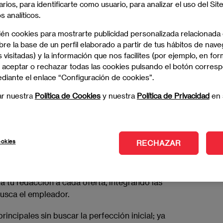
arios, para identificarte como usuario, para analizar el uso del Sit
 analíticos.
perfil profesional
ién cookies para mostrarte publicidad personalizada relacionada
re la base de un perfil elaborado a partir de tus hábitos de nave
 visitadas) y la información que nos facilites (por ejemplo, en for
 aceptar o rechazar todas las cookies pulsando el botón corres
ere planificación y atención al detalle
. Aquí te
ediante el enlace “Configuración de cookies”.
ar nuestra
Política de Cookies
y nuestra
Política de Privacidad
en 
 tu experiencia, habilidades y logros para identificar
ookies
RECHAZAR
e de que tu perfil refleje tus metas actuales y cómo
e la empresa.
 tu redacción a cada oferta, integrando las
busca el empleador.
rincipales sin buscar la perfección inicial; ya