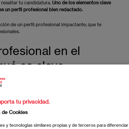
resaltar tu candidatura.
Uno de los elementos clave
es un perfil profesional bien redactado.
ación de un perfil profesional impactante, que te
esionales.
rofesional en el
 qué es clave
 "extracto" o "resumen profesional",
es una breve
eriencia y objetivos profesionales
. Ubicado al
tus datos personales,
actúa como una breve "carta de
porta tu privacidad.
ón del reclutador en los primeros segundos.
n de Cookies
e al empleador comprender rápidamente tu valor y si
resa.
es y tecnologías similares propias y de terceros para diferenciar