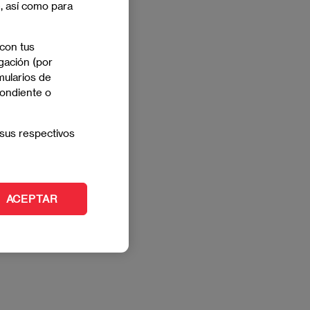
e, así como para
 con tus
gación (por
mularios de
pondiente o
sus respectivos
ACEPTAR