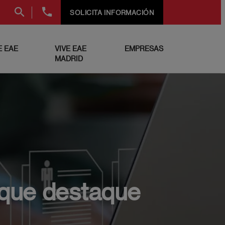
+34
SOLICITA INFORMACIÓN
91
999
69
 EAE
VIVE EAE
EMPRESAS
60
MADRID
 que destaque