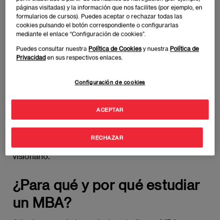
servicios innovadores al mercado, y cómo sacar ese
páginas visitadas) y la información que nos facilites (por ejemplo, en
espíritu emprendedor tanto en ti mismo como en los
formularios de cursos). Puedes aceptar o rechazar todas las
demás.
cookies pulsando el botón correspondiente o configurarlas
mediante el enlace “Configuración de cookies”.
Puedes consultar nuestra
Política de Cookies
y nuestra
Política de
A medida que avances en esta travesía académica,
Privacidad
en sus respectivos enlaces.
descubrirás que el MBA va más allá de la mera
adquisición de leer y estar sumergido en solo
Configuración de cookies
teoría.
Aprenderás a liderar equipos, motivar a tus
colaboradores y fomentar un entorno de trabajo que
inspire la excelencia
. También lograrás comunicarte
ACEPTAR
de manera efectiva, a desarrollar habilidades de
negociación y a influir en los demás de manera
RECHAZAR
persuasiva, convirtiéndote en un líder carismático y
visionario.
¿Para qué y por qué estudiar
un MBA?