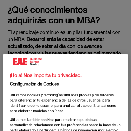
¿Qué conocimientos
adquirirás con un MBA?
El aprendizaje continuo es un pilar fundamental con
un MBA.
Desarrollarás la capacidad de estar
actualizado, de estar al día con los avances
tecnológicos y a las nuevas tendencias del mercado.
Te convertirás en un aprendiz de por vida
, siempre
buscando nuevas oportunidades de crecimiento y
perfeccionamiento, con esto podrás liderar el
¡Hola! Nos importa tu privacidad.
cambio en un mundo empresarial en constante
Configuración de Cookies
transformación.
Utilizamos cookies y tecnologías similares propias y de terceros
para diferenciar tu experiencia de las de otros usuarios, para
El MBA también te impulsará a explorar la
identificarte como usuario, para analizar el uso del Site, así como
innovación y la creatividad en los negocios.
para elaborar modelos analíticos.
Descubrirás cómo identificar oportunidades de
Utilizamos también cookies para mostrarte publicidad
mercado, cómo desarrollar y lanzar productos y
personalizada relacionada con tus preferencias sobre la base de un
perfil elaborado a partir de tus hábitos de navegación (por ejemplo,