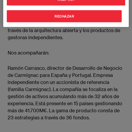
modelo de sucursal física y la inversión en producto
propio. Sin embargo, el sistema ha ido
evolucionando hacia un modelo multicanal, en el que
RECHAZAR
se persigue la democratización de la inversión a
través de la arquitectura abierta y los productos de
gestoras independientes.
Nos acompañarán:
Ramón Carrasco, director de Desarrollo de Negocio
de Carmignac para España y Portugal. Empresa
independiente con un accionista de referencia
(familia Carmignac). La compañía se focaliza en la
gestión de activos acumulando más de 32 años de
experiencia. Está presente en 15 países gestionando
más de 41.700M€. La gama de producto consta de
23 estrategias a través de 36 fondos.