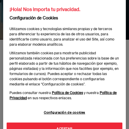
personal a la
¡Hola! Nos importa tu privacidad.
neobanca
Configuración de Cookies
Utilizamos cookies y tecnologías similares propias y de terceros
para diferenciar tu experiencia de las de otros usuarios, para
identificarte como usuario, para analizar el uso del Site, así como
para elaborar modelos analíticos.
Inicio
Eventos
EAEMAd OnCampus: Nuevas tendencias en el sector fi
Utilizamos también cookies para mostrarte publicidad
personalizada relacionada con tus preferencias sobre la base de un
perfil elaborado a partir de tus hábitos de navegación (por ejemplo,
páginas visitadas) y la información que nos facilites (por ejemplo, en
formularios de cursos). Puedes aceptar o rechazar todas las
cookies pulsando el botón correspondiente o configurarlas
Publicado:
14/02/2023
|
Actualizado:
08/06/2026
mediante el enlace “Configuración de cookies”.
Puedes consultar nuestra
Política de Cookies
y nuestra
Política de
Privacidad
en sus respectivos enlaces.
El mundo de la inversión retail ha experimentado un
cambio de paradigma. Hace una década, el mercado
Configuración de cookies
español se hallaba exclusivamente en manos de la
banca comercial tradicional, que se basa en un
ACEPTAR