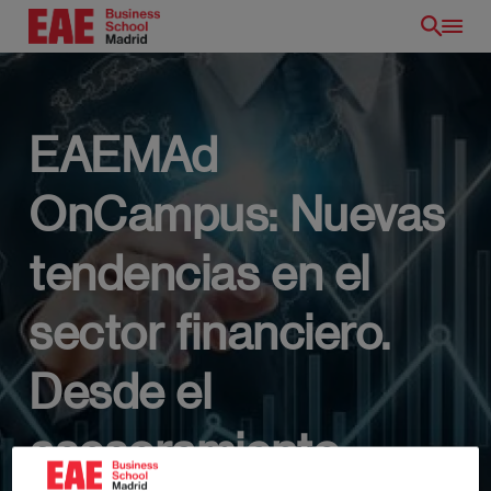
Pasar
al
contenido
principal
EAEMAd
OnCampus: Nuevas
tendencias en el
sector financiero.
Desde el
ES
asesoramiento