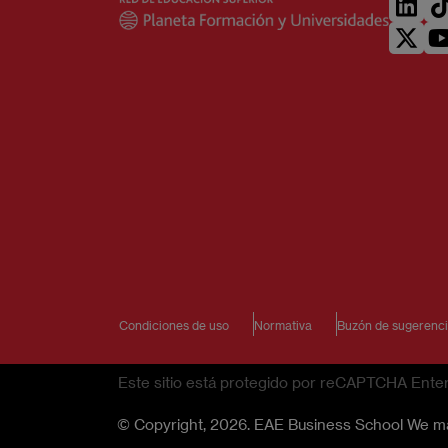
Condiciones de uso
Normativa
Buzón de sugerenc
Este sitio está protegido por reCAPTCHA Enterp
© Copyright, 2026. EAE Business School We m