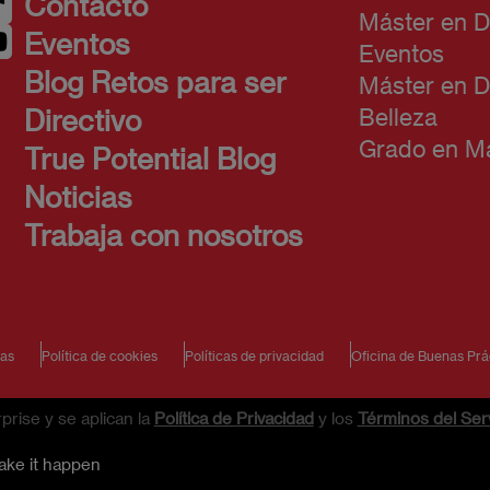
Contacto
Máster en D
Eventos
Eventos
Blog Retos para ser
Máster en D
Belleza
Directivo
Grado en Ma
True Potential Blog
Noticias
Trabaja con nosotros
ias
Política de cookies
Políticas de privacidad
Oficina de Buenas Prá
rise y se aplican la
Política de Privacidad
y los
Términos del Serv
ake it happen