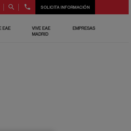
+34
SOLICITA INFORMACIÓN
91
999
69
 EAE
VIVE EAE
EMPRESAS
60
MADRID