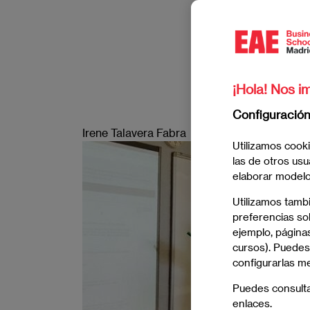
¡Hola! Nos im
Configuració
Irene Talavera Fabra
Utilizamos cooki
Imagen
las de otros usu
elaborar modelos
Utilizamos tamb
preferencias sob
ejemplo, páginas
cursos). Puedes
configurarlas m
Puedes consult
enlaces.