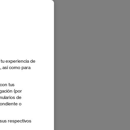
 tu experiencia de
e, así como para
 con tus
gación (por
mularios de
pondiente o
sus respectivos