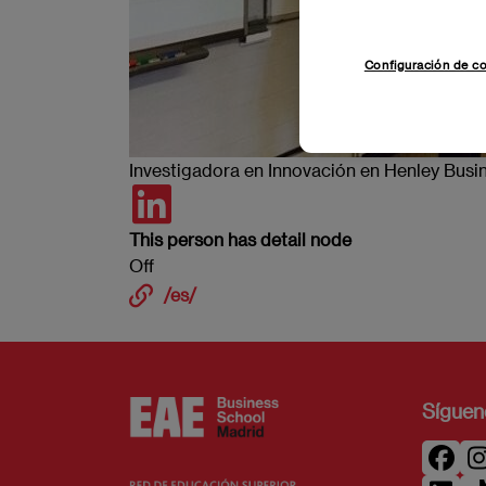
Configuración de c
Investigadora en Innovación en Henley Busi
https://www.linkedin.com/in/irenetala
This person has detail node
Off
/es/
Síguen