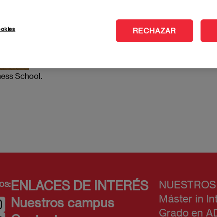
ookies
RECHAZAR
ness School.
vera/
os:
ENLACES DE INTERÉS
NUESTROS
Máster in In
Nuestros campus
Grado en A