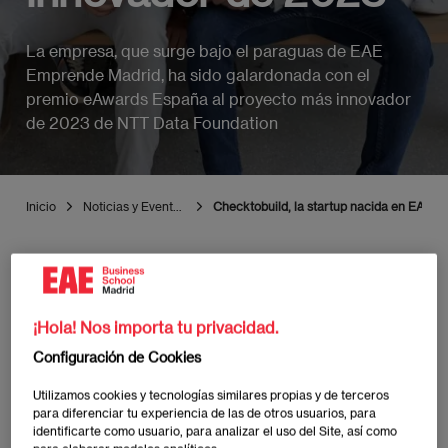
La empresa, que surge bajo el paraguas de EAE
Emprende Madrid, ha sido galardonada con el
premio eAwards España al proyecto más innovador
de 2023 de NTT Data Foundation
Inicio
Noticias y Eventos EAE Madrid
Checktobuild, la startup nacida en EAE 
¡Hola! Nos importa tu privacidad.
Publicado:
24/10/2023
|
Actualizado:
10/07/2025
Configuración de Cookies
Checktobuild, con su herramienta C2B Platform, ha
Utilizamos cookies y tecnologías similares propias y de terceros
para diferenciar tu experiencia de las de otros usuarios, para
recibido el
premio eAwards España al proyecto más
identificarte como usuario, para analizar el uso del Site, así como
innovador de 2023 que otorga NTT Data