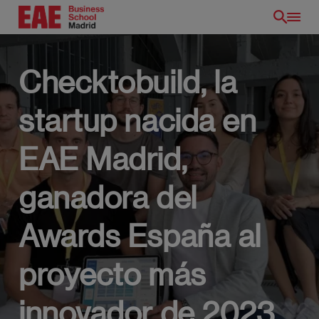
Pasar
al
contenido
principal
Checktobuild, la
startup nacida en
EAE Madrid,
ganadora del
Awards España al
proyecto más
ES
innovador de 2023