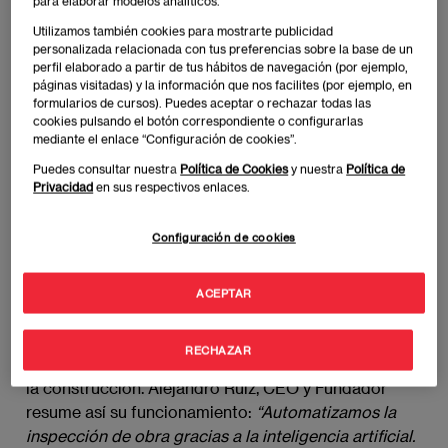
para elaborar modelos analíticos.
Foundation
. La startup, que surgió a través del
Utilizamos también cookies para mostrarte publicidad
servicio de EAE Emprende Madrid, ha sido premiada
personalizada relacionada con tus preferencias sobre la base de un
con 20.000 euros a fondo perdido y el acceso a un
perfil elaborado a partir de tus hábitos de navegación (por ejemplo,
páginas visitadas) y la información que nos facilites (por ejemplo, en
programa de aceleración personalizado.
formularios de cursos). Puedes aceptar o rechazar todas las
cookies pulsando el botón correspondiente o configurarlas
mediante el enlace “Configuración de cookies”.
La empresa representará a España en la final de los
Global eAwards, donde el
próximo 26 de octubre
Puedes consultar nuestra
Política de Cookies
y nuestra
Política de
Privacidad
en sus respectivos enlaces.
competirá con los ganadores de otros 14 países
de
Europa y América Latina por un premio de 100.000
euros adicionales, además de un programa intensivo
Configuración de cookies
y personalizado de aceleración por parte de
expertos de NTT Data.
ACEPTAR
La herramienta C2B Platform trata de automatizar
RECHAZAR
los procesos de calidad y progreso en el ámbito de
la construcción. Alejandro Ruiz, CEO y Fundador
resume así su funcionamiento:
“Automatizamos la 
inspección de obra gracias a la inteligencia artificial. 