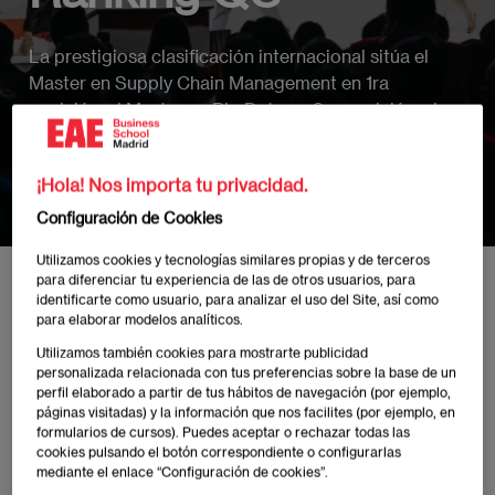
La prestigiosa clasificación internacional sitúa el
Master en Supply Chain Management en 1ra
posición, el Master en Big Data en 3ra posición, el
Master en Finanzas en 4ta posición, el Master en
Marketing también en 4ta posición, el MBA y el MIM
¡Hola! Nos importa tu privacidad.
en 5ta posición en España
Configuración de Cookies
Utilizamos cookies y tecnologías similares propias y de terceros
para diferenciar tu experiencia de las de otros usuarios, para
Inicio
Noticias y Eventos EAE Madrid
Seis másteres de EAE Business School, en
identificarte como usuario, para analizar el uso del Site, así como
para elaborar modelos analíticos.
Utilizamos también cookies para mostrarte publicidad
personalizada relacionada con tus preferencias sobre la base de un
perfil elaborado a partir de tus hábitos de navegación (por ejemplo,
páginas visitadas) y la información que nos facilites (por ejemplo, en
Publicado:
25/10/2023
|
Actualizado:
09/07/2025
formularios de cursos). Puedes aceptar o rechazar todas las
cookies pulsando el botón correspondiente o configurarlas
mediante el enlace “Configuración de cookies”.
Seis másteres impartidos por EAE Business School