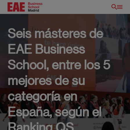
Pasar
al
contenido
principal
Seis másteres de
EAE Business
School, entre los 5
mejores de su
categoría en
España, según el
ES
Ranking QS