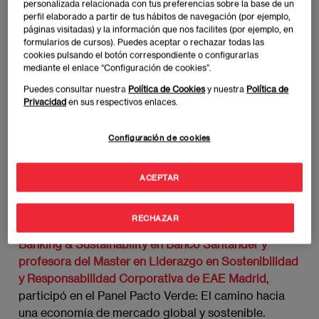
personalizada relacionada con tus preferencias sobre la base de un
superior de Grupo Planeta, se organizó, los días 30 y
perfil elaborado a partir de tus hábitos de navegación (por ejemplo,
páginas visitadas) y la información que nos facilites (por ejemplo, en
31 de octubre, en la NAVE, una agenda académica
formularios de cursos). Puedes aceptar o rechazar todas las
con contenido de alto valor e interés para los
cookies pulsando el botón correspondiente o configurarlas
participantes. En ese espacio, además de los
mediante el enlace “Configuración de cookies”.
empresarios colombianos y potenciales
Puedes consultar nuestra
Política de Cookies
y nuestra
Política de
compradores también hubo embajadores,
Privacidad
en sus respectivos enlaces.
diplomáticos y otros invitados especiales.
Configuración de cookies
En estas sesiones participaron dos docentes del
Campus de EAE Business School Madrid,
ACEPTAR
perteneciente a Planeta Formación y Universidades.
RECHAZAR
Por un lado,
Laura Yturriaga Alcocer, Responsible
Banking & Sustainability en Banco Santander y
profesora del Master en Liderazgo en Sostenibilidad
y Responsabilidad Corporativa de EAE Madrid
,
participó en el Panel Pacto Verde: El camino hacia
una economía de mercado global y sostenible.