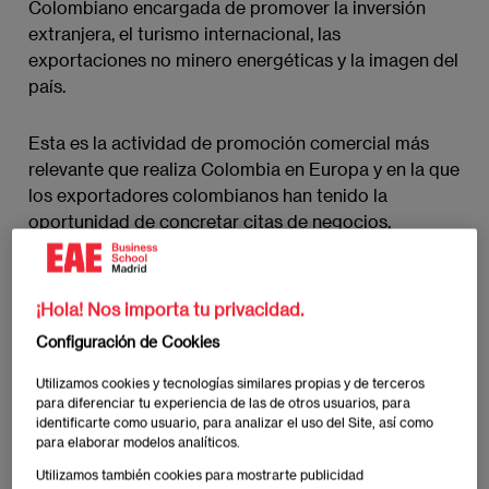
Colombiano encargada de promover la inversión
extranjera, el turismo internacional, las
exportaciones no minero energéticas y la imagen del
país.
Esta es la actividad de promoción comercial más
relevante que realiza Colombia en Europa y en la que
los exportadores colombianos han tenido la
oportunidad de concretar citas de negocios,
identificar y aprovechar oportunidades y alianzas
estratégicas con cerca de 100 compradores
internacionales interesados en la oferta exportable
¡Hola! Nos importa tu privacidad.
de empresas exportadoras de las cadenas
Configuración de Cookies
productivas de Agroalimentos, Sistema Moda,
Industrias 4.0, Metalmecánica y Otras Industrias y
Utilizamos cookies y tecnologías similares propias y de terceros
Químicos y Ciencias de la Vida.
para diferenciar tu experiencia de las de otros usuarios, para
identificarte como usuario, para analizar el uso del Site, así como
para elaborar modelos analíticos.
Con la colaboración con Planeta Formación y
Utilizamos también cookies para mostrarte publicidad
Universidades, la red internacional de educación