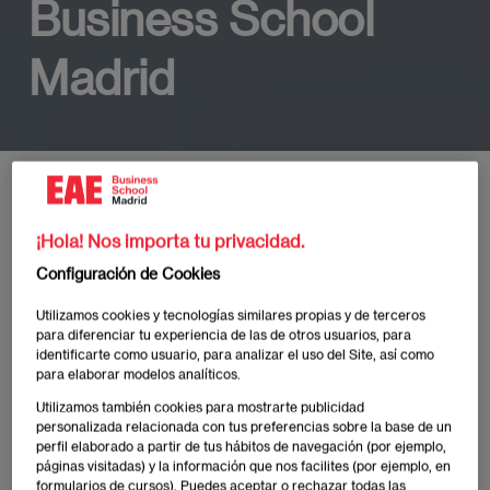
Business School
Madrid
Inicio
Noticias y Eventos EAE Madrid
Marc Murtra, presidente ejecutivo del Co
¡Hola! Nos importa tu privacidad.
Configuración de Cookies
La Ceremonia de Graduación
Utilizamos cookies y tecnologías similares propias y de terceros
de EAE Business School
para diferenciar tu experiencia de las de otros usuarios, para
identificarte como usuario, para analizar el uso del Site, así como
Madrid tendrá lugar el 27 de
para elaborar modelos analíticos.
junio en Madrid Arena
Utilizamos también cookies para mostrarte publicidad
personalizada relacionada con tus preferencias sobre la base de un
perfil elaborado a partir de tus hábitos de navegación (por ejemplo,
páginas visitadas) y la información que nos facilites (por ejemplo, en
Publicado:
04/06/2024
|
Actualizado:
03/07/2025
formularios de cursos). Puedes aceptar o rechazar todas las