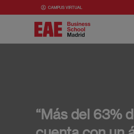
Pasar
CAMPUS VIRTUAL
al
contenido
principal
“Más del 63% d
cuenta con un á