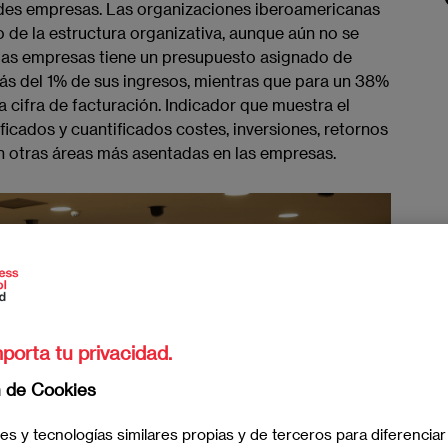
ndes empresas. Las organizaciones iberoamericanas
o de la estructura organizativa​, aunque aún no se
de las empresas tiene un presupuesto asignado ​de
ás del 1% de sus ingresos, mientras ​​que para un 38%
 cifra de facturación. ​Indicador que muestra el
ificados y cuantificados costes, inversiones, retornos
 otras áreas más asentadas en las empresas.​
porta tu privacidad.
n de Cookies
es y tecnologías similares propias y de terceros para diferenciar