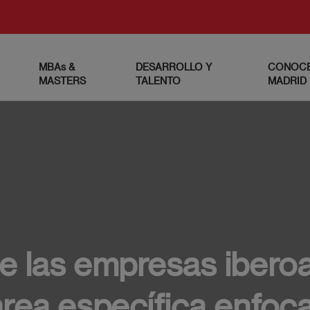
MBAs &
DESARROLLO Y
CONOCE
MASTERS
TALENTO
MADRID
e las empresas ibero
rea específica enfoc