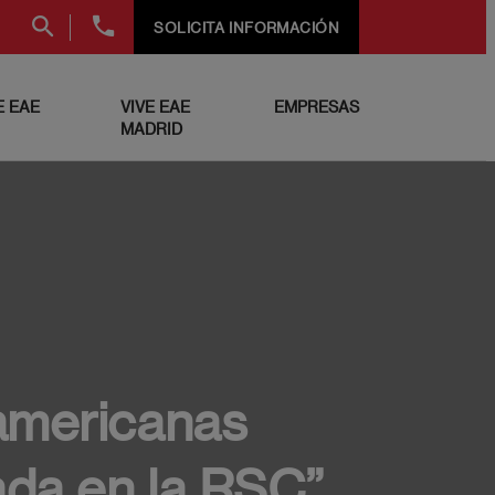
+34
SOLICITA INFORMACIÓN
91
999
69
 EAE
VIVE EAE
EMPRESAS
60
MADRID
americanas
ada en la RSC”