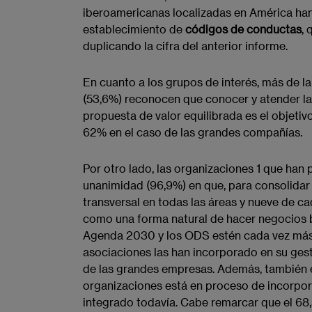
iberoamericanas localizadas en América han
establecimiento de
códigos de conductas
,
duplicando la cifra del anterior informe.​​
En cuanto a los grupos de interés, más de l
(53,6%) reconocen que conocer y ​atender ​l
propuesta de valor equilibrada​ es el objetivo
62% en el caso de las grandes compañías.
Por otro lado, las organizaciones 1 que han pa
unanimidad (96,9%) en ​que, para consolida
transversal en todas las áreas​ y nueve de c
como una forma natural de hacer negocios ba
Agenda 2030 y los ODS estén cada vez más 
asociaciones las han incorporado en su gest
de las grandes empresas. Además, también e
organizaciones está en proceso de incorpora
integrado todavía.​​​​​ Cabe remarcar que el 