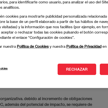
arios, para identificarte como usuario, para analizar el uso del Sit
 analíticos.
ién cookies para mostrarte publicidad personalizada relacionada
re la base de un perfil elaborado a partir de tus hábitos de nave
 visitadas) y la información que nos facilites (por ejemplo, en for
 aceptar o rechazar todas las cookies pulsando el botón corres
ediante el enlace “Configuración de cookies”.
ar nuestra
Política de Cookies
y nuestra
Política de Privacidad
en 
II Observatorio de la Sostenibilidad en
s School
, perteneciente a Planeta Formación y
rios Iberoamericanos (CEIB) y la Federación
E). Este estudio, en el que se han recogido
ookies
RECHAZAR
iones de 21 países de todos los sectores, tiene
situación actual​ y​ tendencias en materia de RSC en
 organizativa. ​debido al incremento de obligaciones
SC, además del potencial de impacto, se requiere de