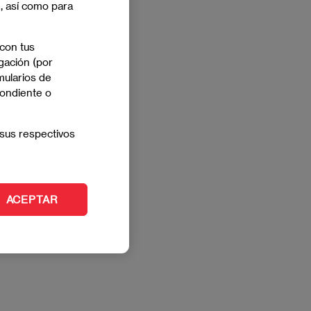
e, así como para
 con tus
gación (por
mularios de
pondiente o
sus respectivos
ACEPTAR