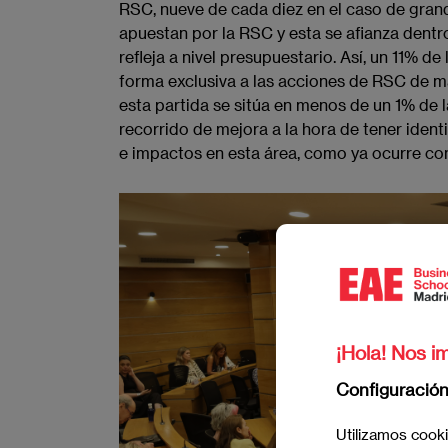
RSC, nueve de cada diez en el caso de gra
apuestan por la RSC​ y esta se afianza dentr
refleja a nivel presupuestario. Así, un 11% 
forma exclusiva ​a las acciones de RSC de m
esta partida se sitúa en menos de un 1% de la
recorrido de mejora a la hora de tener ident
e impactos en esta área, como ya ocurre con
Imagen
¡Hola! Nos im
Configuració
Utilizamos cooki