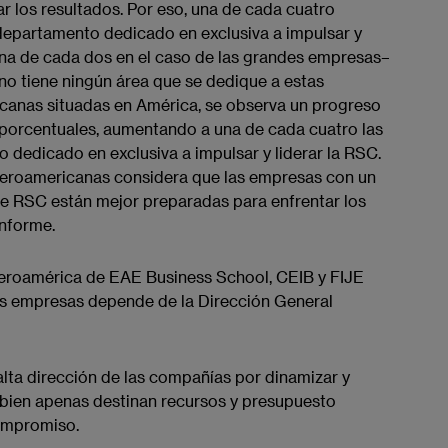
r los resultados. Por eso, una de cada cuatro
departamento dedicado en exclusiva a impulsar y
na de cada dos en el caso de las grandes empresas–
 no tiene ningún área que se dedique a estas
icanas situadas en América, se observa un progreso
s porcentuales, aumentando a una de cada cuatro las
edicado en exclusiva a impulsar y liderar la RSC.​ ​
beroamericanas considera que las empresas con un
de RSC están mejor preparadas para enfrentar los
nforme. ​
Iberoamérica de EAE ​Business​ School, CEIB y FIJE
as empresas depende de la Dirección General
a alta dirección de las compañías por dinamizar y
 bien apenas destinan recursos y presupuesto ​
 compromiso.