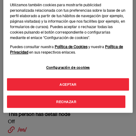
Imagen
Utilizamos también cookies para mostrarte publicidad
personalizada relacionada con tus preferencias sobre la base de un
perfil elaborado a partir de tus hábitos de navegación (por ejemplo,
páginas visitadas) y la información que nos facilites (por ejemplo, en
formularios de cursos). Puedes aceptar o rechazar todas las
cookies pulsando el botón correspondiente o configurarlas
mediante el enlace “Configuración de cookies”.
Puedes consultar nuestra
Política de Cookies
y nuestra
Política de
Privacidad
en sus respectivos enlaces.
Configuración de cookies
ACEPTAR
Business Brand Manager, periodista y
neuropsicóloga especializada en publicidad, MKT,
RECHAZAR
comunicación y ventas.
This person has detail node
Off
/es/