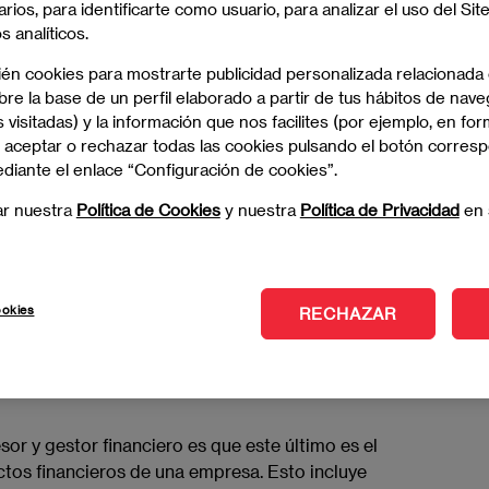
 negocio. Por lo tanto, algunas empresas pueden
arios, para identificarte como usuario, para analizar el uso del Sit
ión y asesoría financiera, haciendo la distinción
 analíticos.
ofesionales también pueden tener experiencia tanto
ién cookies para mostrarte publicidad personalizada relacionada
 les permite desempeñar roles intercambiables
re la base de un perfil elaborado a partir de tus hábitos de nave
 visitadas) y la información que nos facilites (por ejemplo, en for
 aceptar o rechazar todas las cookies pulsando el botón corres
estor y Asesor
ediante el enlace “Configuración de cookies”.
ar nuestra
Política de Cookies
y nuestra
Política de Privacidad
en 
 y gestoría es que el asesor financiero es
 y controlar las actividades de un equipo o
ookies
RECHAZAR
Su principal misión? Asegurarse de que los
os asesores pueden trabajar en diversos campos,
as.
sor y gestor financiero es que este último es el
ctos financieros de una empresa. Esto incluye