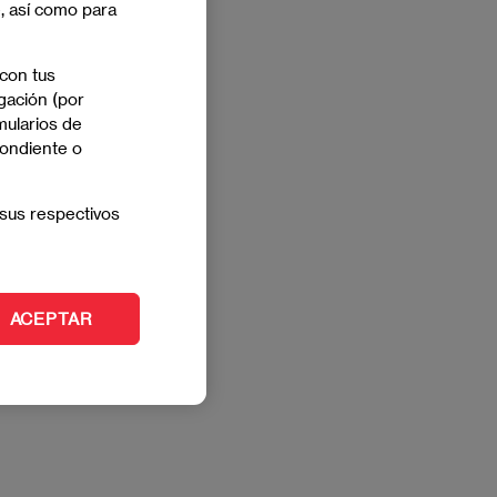
e, así como para
 con tus
gación (por
mularios de
pondiente o
sus respectivos
ACEPTAR