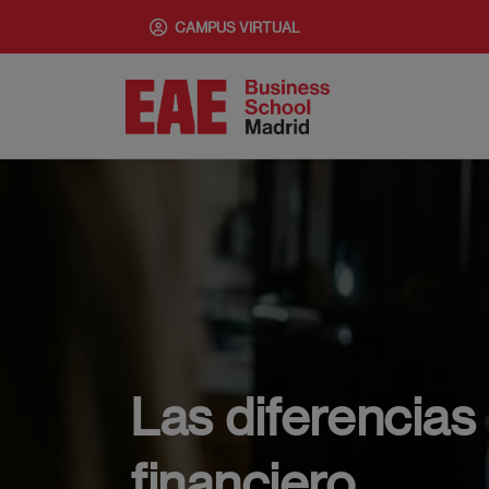
Pasar
CAMPUS VIRTUAL
al
contenido
principal
Las diferencias
financiero