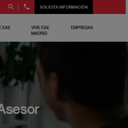
+34
SOLICITA INFORMACIÓN
91
999
69
 EAE
VIVE EAE
EMPRESAS
60
MADRID
 Asesor