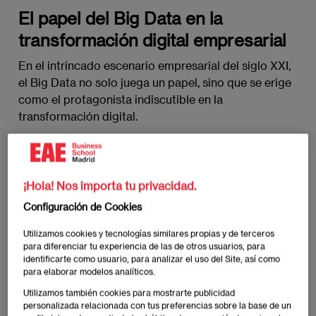
El papel del Big Data en la
transformación digital empresarial
En el intrincado escenario empresarial del siglo XXI,
el Big Data no solo juega un papel, sino que se erige
como el protagonista indiscutible en la
transformación digital.
En este año 2023, observamos cómo las empresas
no sólo adoptan el Big Data como una herramienta,
¡Hola! Nos importa tu privacidad.
sino que lo integran profundamente en su ADN
operativo. Desde la captura de datos hasta su
Configuración de Cookies
análisis y aplicación estratégica, cada fase del ciclo
Utilizamos cookies y tecnologías similares propias y de terceros
de vida de los datos se convierte en un pilar
para diferenciar tu experiencia de las de otros usuarios, para
fundamental para la toma de decisiones informadas
identificarte como usuario, para analizar el uso del Site, así como
y la evolución constante.
para elaborar modelos analíticos.
Utilizamos también cookies para mostrarte publicidad
personalizada relacionada con tus preferencias sobre la base de un
Este año, el Big Data se convierte en el facilitador de