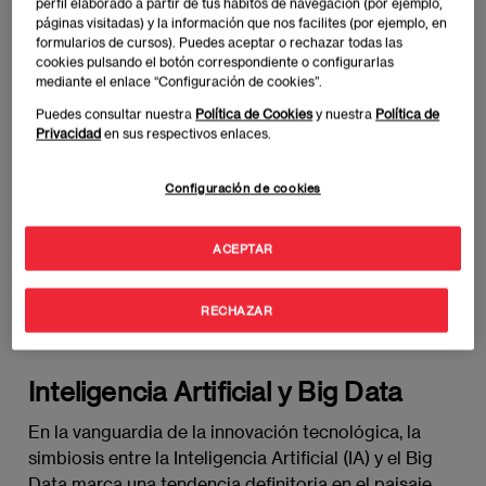
perfil elaborado a partir de tus hábitos de navegación (por ejemplo,
la personalización empresarial, permitiendo a las
páginas visitadas) y la información que nos facilites (por ejemplo, en
organizaciones comprender las necesidades
formularios de cursos). Puedes aceptar o rechazar todas las
cookies pulsando el botón correspondiente o configurarlas
individuales de sus clientes y adaptar sus servicios
mediante el enlace “Configuración de cookies”.
de manera única. Asimismo, vemos cómo las
Puedes consultar nuestra
Política de Cookies
y nuestra
Política de
empresas utilizan datos masivos para optimizar sus
Privacidad
en sus respectivos enlaces.
cadenas de suministro, identificar eficiencias y
minimizar costos.
Configuración de cookies
La transformación digital, impulsada por el Big Data,
ACEPTAR
va más allá de la simple adopción tecnológica; se
trata de una reconfiguración completa de cómo las
empresas interactúan, aprenden y evolucionan en un
RECHAZAR
mundo impulsado por la información.
Inteligencia Artificial y Big Data
En la vanguardia de la innovación tecnológica, la
simbiosis entre la Inteligencia Artificial (IA) y el Big
Data marca una tendencia definitoria en el paisaje