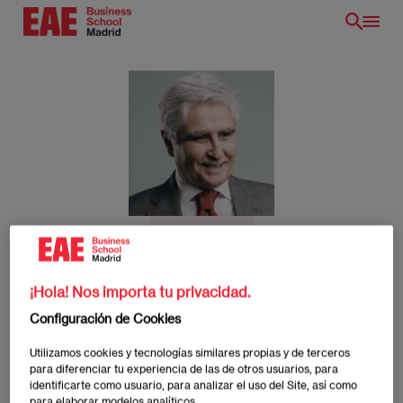
Pasar
al
contenido
principal
Jesús Cárdenes
¡Hola! Nos importa tu privacidad.
Configuración de Cookies
Director de Operaciones Comerciales para España y
Portugal en Shire Pharmaceuticals.
Utilizamos cookies y tecnologías similares propias y de terceros
para diferenciar tu experiencia de las de otros usuarios, para
identificarte como usuario, para analizar el uso del Site, así como
Jesús Cárdenes
para elaborar modelos analíticos.