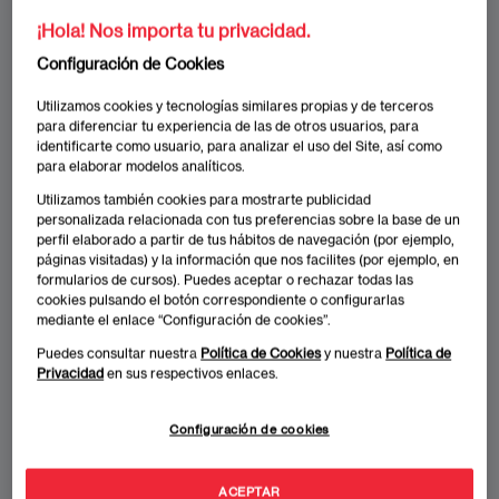
¡Hola! Nos importa tu privacidad.
Configuración de Cookies
Utilizamos cookies y tecnologías similares propias y de terceros
para diferenciar tu experiencia de las de otros usuarios, para
identificarte como usuario, para analizar el uso del Site, así como
para elaborar modelos analíticos.
Utilizamos también cookies para mostrarte publicidad
personalizada relacionada con tus preferencias sobre la base de un
perfil elaborado a partir de tus hábitos de navegación (por ejemplo,
páginas visitadas) y la información que nos facilites (por ejemplo, en
formularios de cursos). Puedes aceptar o rechazar todas las
cookies pulsando el botón correspondiente o configurarlas
Masters en Project Management
mediante el enlace “Configuración de cookies”.
Puedes consultar nuestra
Política de Cookies
y nuestra
Política de
Privacidad
en sus respectivos enlaces.
SUPPLY CHAIN MANAGEMENT
Conviértete en experto de gestión de proyectos y obtén
la acreditación PMP.
Configuración de cookies
VARIOS PROGRAMAS
ACEPTAR
OCT 2026