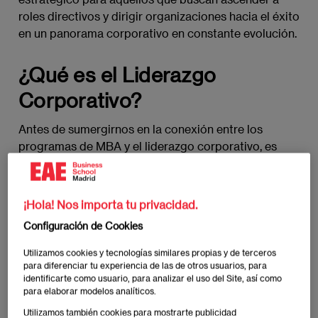
roles directivos y dirigir organizaciones hacia el éxito
en un panorama corporativo en constante evolución.
¿Qué es el Liderazgo
Corporativo?
Antes de sumergirnos en la conexión entre los
programas de MBA y el liderazgo corporativo, es
esencial comprender en profundidad qué implica el
liderazgo en el contexto empresarial. El liderazgo
corporativo va más allá de la simple gestión de
¡Hola! Nos importa tu privacidad.
equipos; es la capacidad de inspirar, motivar y guiar
Configuración de Cookies
a una organización hacia el logro de sus objetivos
estratégicos. En un entorno empresarial
Utilizamos cookies y tecnologías similares propias y de terceros
caracterizado por la complejidad y la incertidumbre,
para diferenciar tu experiencia de las de otros usuarios, para
identificarte como usuario, para analizar el uso del Site, así como
los líderes corporativos deben exhibir habilidades
para elaborar modelos analíticos.
como la toma de decisiones efectiva, la visión
Utilizamos también cookies para mostrarte publicidad
estratégica, la gestión del cambio y la empatía.