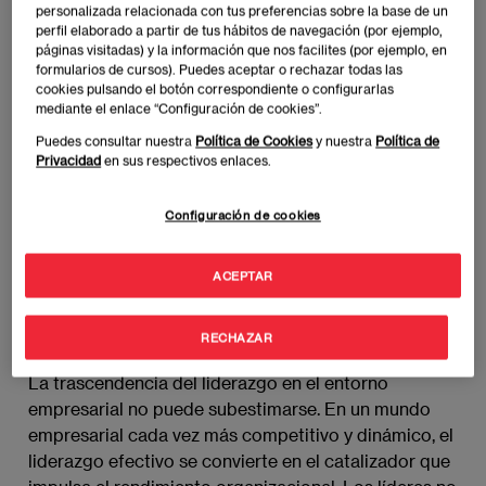
personalizada relacionada con tus preferencias sobre la base de un
perfil elaborado a partir de tus hábitos de navegación (por ejemplo,
páginas visitadas) y la información que nos facilites (por ejemplo, en
Este tipo de liderazgo no solo se concentra en
formularios de cursos). Puedes aceptar o rechazar todas las
alcanzar resultados financieros, sino también en
cookies pulsando el botón correspondiente o configurarlas
cultivar un ambiente que fomente la innovación, el
mediante el enlace “Configuración de cookies”.
desarrollo del talento y la sostenibilidad a largo
Puedes consultar nuestra
Política de Cookies
y nuestra
Política de
plazo. Es en este contexto que la obtención de un
Privacidad
en sus respectivos enlaces.
MBA emerge como una ruta valiosa para aquellos
que buscan comprender y asumir con éxito los
Configuración de cookies
desafíos del liderazgo corporativo.
ACEPTAR
Importancia del Liderazgo en
el Entorno Empresarial
RECHAZAR
La trascendencia del liderazgo en el entorno
empresarial no puede subestimarse. En un mundo
empresarial cada vez más competitivo y dinámico, el
liderazgo efectivo se convierte en el catalizador que