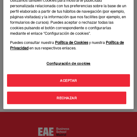
Imagen
Utilizamos también cookies para mostrarte publicidad
personalizada relacionada con tus preferencias sobre la base de un
perfil elaborado a partir de tus hábitos de navegación (por ejemplo,
páginas visitadas) y la información que nos facilites (por ejemplo, en
formularios de cursos). Puedes aceptar o rechazar todas las
cookies pulsando el botón correspondiente o configurarlas
mediante el enlace “Configuración de cookies”.
Puedes consultar nuestra
Política de Cookies
y nuestra
Política de
Privacidad
en sus respectivos enlaces.
Configuración de cookies
PhD in Economics at Universidad Europea de
Madrid.
ACEPTAR
This person has detail node
Off
/es/
RECHAZAR