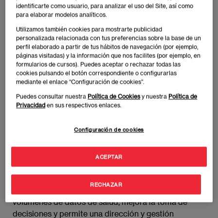
identificarte como usuario, para analizar el uso del Site, así como
depende del desarrollo constante de habilidades en
para elaborar modelos analíticos.
liderazgo y gestión del personal. Programas como el
Utilizamos también cookies para mostrarte publicidad
MBA en Healthcare Management de EAE Business
personalizada relacionada con tus preferencias sobre la base de un
School Madrid fusionan conocimientos técnicos con
perfil elaborado a partir de tus hábitos de navegación (por ejemplo,
competencias directivas, potenciando la operativa
páginas visitadas) y la información que nos facilites (por ejemplo, en
formularios de cursos). Puedes aceptar o rechazar todas las
de las organizaciones sanitarias, e impulsando la
cookies pulsando el botón correspondiente o configurarlas
excelencia en la prestación de servicios de salud.
mediante el enlace “Configuración de cookies”.
Una combinación poderosa que marca la diferencia
Puedes consultar nuestra
Política de Cookies
y nuestra
Política de
en el sector sanitario.
Privacidad
en sus respectivos enlaces.
Integración de tecnología y digitalización
Configuración de cookies
Con la digitalización acelerada por la pandemia de
COVID-19, las organizaciones sanitarias han
ACEPTAR
comenzado a implementar herramientas de big data
e inteligencia artificial para mejorar la calidad de los
RECHAZAR
servicios. La tecnología facilita la gestión de grandes
volúmenes de datos de salud, mejora la toma de
decisiones y permite una dirección y gestión