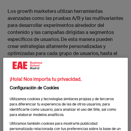
Los growth marketers utilizan herramientas
avanzadas como las pruebas A/B y las multivariantes
para desarrollar experimentos alrededor del
contenido y las campañas dirigidas a segmentos
específicos de usuarios. De esta manera pueden
crear estrategias altamente personalizadas y
optimizadas para cada grupo de usuarios, hasta el
nivel individual.
Pero el marketing digital ‘growth’ no se detiene en la
¡Hola! Nos importa tu privacidad.
adquisición de clientes. Busca construir una
Configuración de Cookies
audiencia comprometida que reduzca la tasa de
abandono e incremente el valor de vida del cliente,
Utilizamos cookies y tecnologías similares propias y de terceros
para fomentar la lealtad y el crecimiento orgánico a
para diferenciar tu experiencia de las de otros usuarios, para
identificarte como usuario, para analizar el uso del Site, así como
través de recomendaciones y referencias.
para elaborar modelos analíticos.
Utilizamos también cookies para mostrarte publicidad
Los principios fundamentales
personalizada relacionada con tus preferencias sobre la base de un