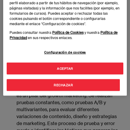
perfil elaborado a partir de tus hábitos de navegación (por ejemplo,
del growth marketing
páginas visitadas) y la información que nos facilites (por ejemplo, en
formularios de cursos). Puedes aceptar o rechazar todas las
Estos principios son la base sobre la cual se
cookies pulsando el botón correspondiente o configurarlas
mediante el enlace “Configuración de cookies”.
construyen las estrategias de crecimiento y
optimización del growth marketing:
Puedes consultar nuestra
Política de Cookies
y nuestra
Política de
Privacidad
en sus respectivos enlaces.
Orientación a datos
: en lugar de confiar en
Configuración de cookies
suposiciones o instintos, los growth marketers
recopilan y analizan datos para entender mejor a
sus clientes y medir el rendimiento de sus
ACEPTAR
campañas.
RECHAZAR
Experimentación continua
: la experimentación
es un pilar del growth marketing. Se realizan
pruebas constantes, como pruebas A/B y
multivariantes, para evaluar diferentes
variaciones de contenido, diseño y estrategias
de marketing. Este proceso de prueba y error