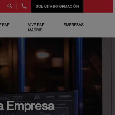
+34
SOLICITA INFORMACIÓN
91
999
69
 EAE
VIVE EAE
EMPRESAS
60
MADRID
na Empresa