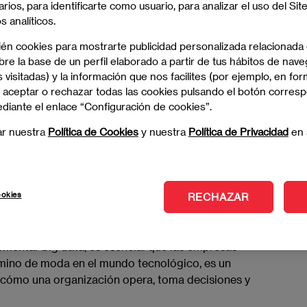
arios, para identificarte como usuario, para analizar el uso del Sit
 una Implementación
 analíticos.
ién cookies para mostrarte publicidad personalizada relacionada
re la base de un perfil elaborado a partir de tus hábitos de nave
 visitadas) y la información que nos facilites (por ejemplo, en for
allá de la simple adquisición de tecnología. Es una
 aceptar o rechazar todas las cookies pulsando el botón corres
a organización recopila, procesa y utiliza la
ediante el enlace “Configuración de cookies”.
nificación cuidadosa, recursos adecuados y una
ar nuestra
Política de Cookies
y nuestra
Política de Privacidad
en 
ndamentos del Big
ookies
RECHAZAR
ementar big data, es esencial que las empresas
ino de moda en el mundo tecnológico, es un
cómo una organización opera, toma decisiones y