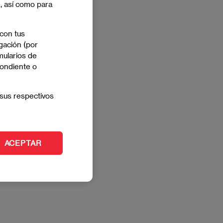
e, así como para
 con tus
gación (por
mularios de
pondiente o
sus respectivos
ACEPTAR