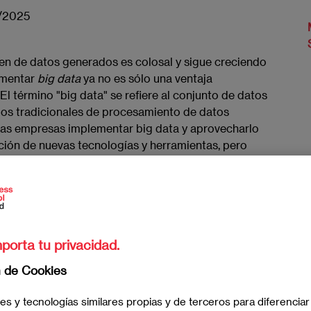
/2025
men de datos generados es colosal y sigue creciendo
ementar
big data
ya no es sólo una ventaja
El término "big data" se refiere al conjunto de datos
dos tradicionales de procesamiento de datos
las empresas implementar big data y aprovecharlo
ión de nuevas tecnologías y herramientas, pero
estrategias empresariales.
zar y aprovechar estos conjuntos de datos es lo que
mpetidores. Aquí es donde la formación
iness School Madrid, se vuelve indispensable. Al
porta tu privacidad.
ss Analytics
de EAE Madrid, estarás invirtiendo en
do la capacidad de interpretar datos complejos y
n de Cookies
es y tecnologías similares propias y de terceros para diferenciar