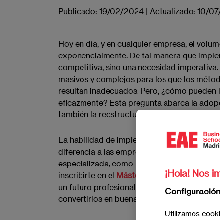
Publicado:
19/02/2024
|
Actualizado:
10/07
Hoy en día, y en cualquier empresa, el volu
exponencialmente. De tal manera que impl
competitiva, sino una necesidad imperativa. 
masivos y complejos para los que los méto
resultan inadecuados. Pero, ¿cómo pueden 
eficazmente? Esta pregunta abarca la adopc
también la reestructuración de la cultura y 
La habilidad de implementar big data, anali
diferencia a las empresas líderes de sus co
especializada, como la ofrecida por EAE Bus
¡Hola! Nos im
inscribirte en el
Máster en Big Data & Busine
un futuro profesional prometedor, adquirien
Configuració
convertirlos en buenas decisiones.
Utilizamos cooki